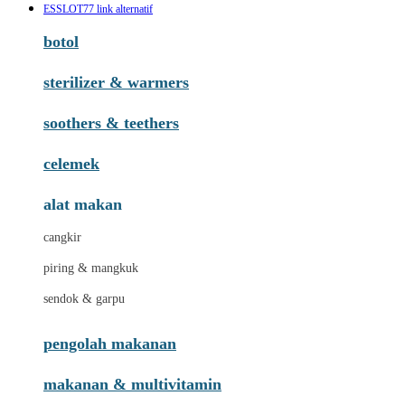
ESSLOT77 link alternatif
botol
sterilizer & warmers
soothers & teethers
celemek
alat makan
cangkir
piring & mangkuk
sendok & garpu
pengolah makanan
makanan & multivitamin