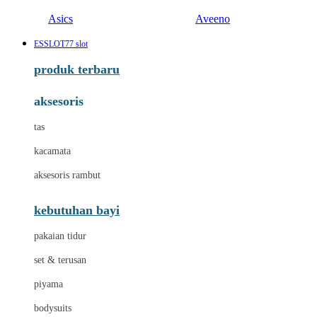
Asics
Aveeno
ESSLOT77 slot
produk terbaru
aksesoris
tas
kacamata
aksesoris rambut
kebutuhan bayi
pakaian tidur
set & terusan
piyama
bodysuits