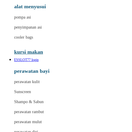
alat menyusui
pompa asi
penyimpanan asi
cooler bags
kursi makan
ESSLOT77 login
perawatan bayi
perawatan kulit
Sunscreen
Shampo & Sabun
perawatan rambut
perawatan mulut
perawatan diri