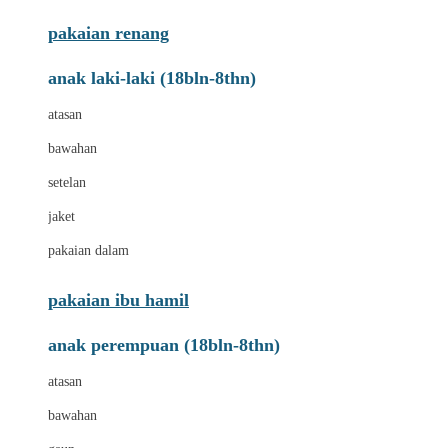
pakaian renang
anak laki-laki (18bln-8thn)
atasan
bawahan
setelan
jaket
pakaian dalam
pakaian ibu hamil
anak perempuan (18bln-8thn)
atasan
bawahan