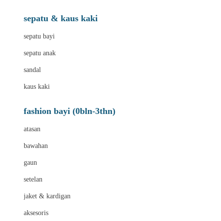
sepatu & kaus kaki
sepatu bayi
sepatu anak
sandal
kaus kaki
fashion bayi (0bln-3thn)
atasan
bawahan
gaun
setelan
jaket & kardigan
aksesoris