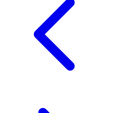
Xootz
Y
Yamatoya
Z
Zaxy
Zoggs
0-9
4Moms
59S