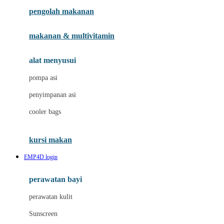
pengolah makanan
Joolz
Jujube
makanan & multivitamin
K
alat menyusui
Kiddycuts
pompa asi
Kumon
penyimpanan asi
L
cooler bags
Leapfrog
kursi makan
Leclerc
EMP4D login
Lee Vierra
Lillebaby
perawatan bayi
Little Bird Told Me
perawatan kulit
Little Miss Janis
Sunscreen