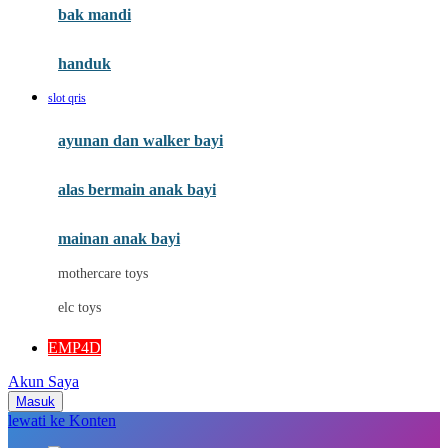
Moby
bak mandi
Momami
handuk
Mothercare
slot qris
Mustela
ayunan dan walker bayi
My Buddy Tag
My K
alas bermain anak bayi
N
mainan anak bayi
Naif
mothercare toys
Nike
elc toys
Nordic Natural
EMP4D
Nuby
Akun Saya
Nuna
Masuk
lewati ke Konten
O