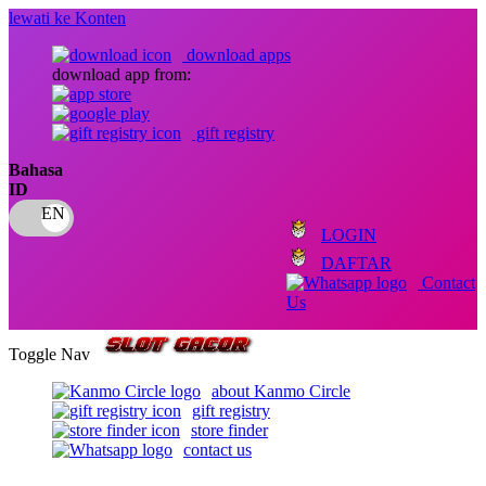
lewati ke Konten
download apps
download app from:
gift registry
Bahasa
ID
LOGIN
DAFTAR
Contact
Us
Toggle Nav
about Kanmo Circle
gift registry
store finder
contact us