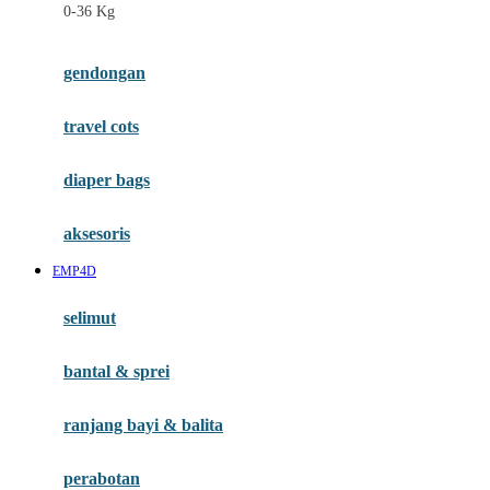
0-36 Kg
Fisher Price
Flipper
gendongan
Friends Of Sally
travel cots
G
diaper bags
Gb
Geko
aksesoris
Graco
EMP4D
Gund
selimut
H
bantal & sprei
Habbie
Haenim
ranjang bayi & balita
Happy Horse
perabotan