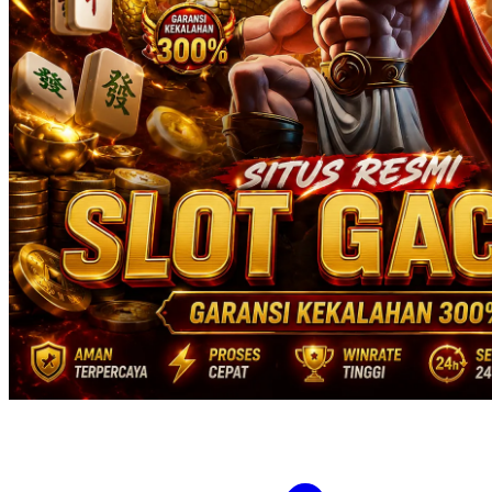
Twistshake
TY Toys
U
V
Veja
Vitaflow
Vtech
W
Waterland
Wellness
X