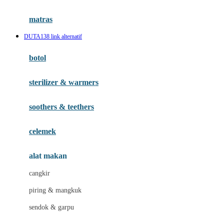
Happy Tummy
Hauck
matras
Havaianas
DUTA138 link alternatif
Hegen
botol
Hot Wheels
sterilizer & warmers
Hybrid
soothers & teethers
I
Inlacta DHA
celemek
Interlac
alat makan
Ivenet
cangkir
J
piring & mangkuk
Jack N Jill
sendok & garpu
Joie