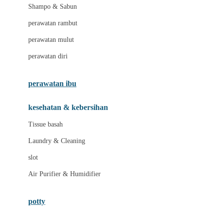
London Taxi
Shampo & Sabun
Love To Dream
perawatan rambut
perawatan mulut
M
perawatan diri
Magformers
Mama's Choice
perawatan ibu
Mamas&Papas
kesehatan & kebersihan
Mamaway
Tissue basah
Maxi Cosi
Laundry & Cleaning
Megabloks
slot
Micro
Air Purifier & Humidifier
MiDeer
Mimi & Lula
potty
Mini Monkey