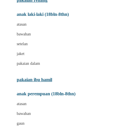
pakaian renang
Bumkins
anak laki-laki (18bln-8thn)
C
atasan
Cetaphil
bawahan
Chicco
setelan
Childlife
jaket
Clevamama
pakaian dalam
Cocolatte
Cottonseeds
pakaian ibu hamil
Cozy N Safe
anak perempuan (18bln-8thn)
Crane
atasan
Cybex
bawahan
D
gaun