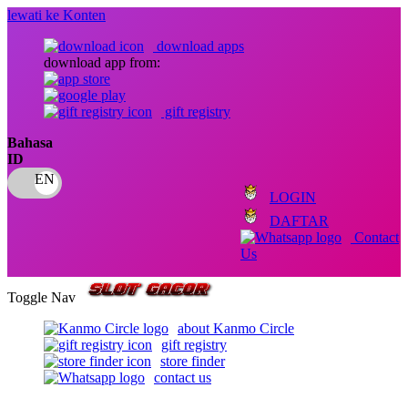
lewati ke Konten
download apps
download app from:
gift registry
Bahasa
ID
LOGIN
DAFTAR
Contact
Us
Toggle Nav
about Kanmo Circle
gift registry
store finder
contact us