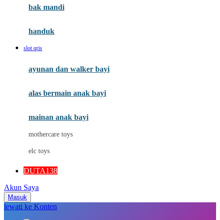
Moby
bak mandi
Momami
handuk
Mothercare
slot qris
Mustela
ayunan dan walker bayi
My Buddy Tag
My K
alas bermain anak bayi
N
mainan anak bayi
Naif
mothercare toys
Nike
elc toys
Nordic Natural
DUTA138
Nuby
Akun Saya
Nuna
Masuk
lewati ke Konten
O