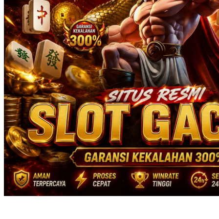
Twistshake
TY Toys
U
V
Veja
Vitaflow
Vtech
W
Waterland
Wellness
X