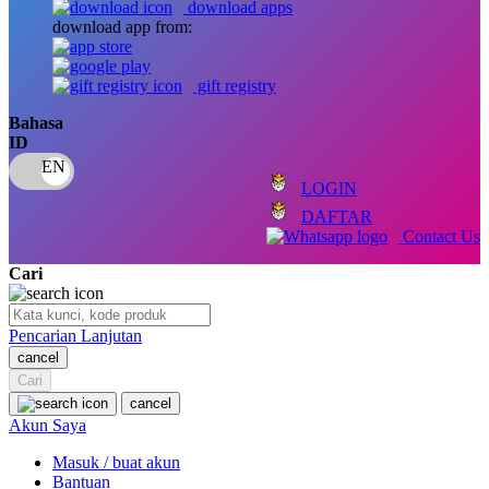
download apps
download app from:
Oh Ma Grain
Okiedog
gift registry
P
Bahasa
ID
Peachy
LOGIN
Phil & Ted's
DAFTAR
Philips Avent
Contact Us
Pigeon
Cari
Playgro
Pencarian Lanjutan
Poled Global
cancel
Cari
Ponycycle
cancel
Puma
Akun Saya
Pureats
Masuk / buat akun
Bantuan