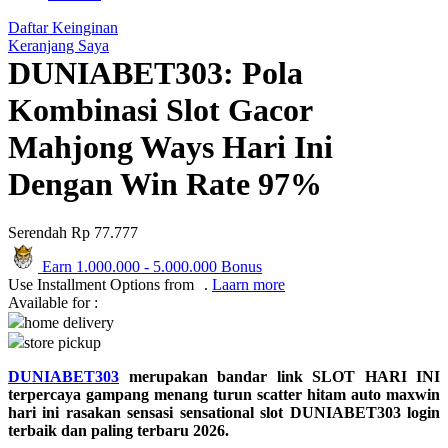
Q
Daftar Keinginan
Keranjang Saya
QV Baby
DUNIABET303: Pola
R
Kombinasi Slot Gacor
Real Shades
Mahjong Ways Hari Ini
Red Castle
Dengan Win Rate 97%
Ribbon Madness
Serendah
Rp 77.777
S
Earn
1.000.000
-
5.000.000
Bonus
Sebamed
Use Installment Options from
.
Laarn more
Available for :
Silver Cross
home delivery
store pickup
Simply Idea
DUNIABET303
merupakan bandar link SLOT HARI INI
Skip Hop
terpercaya gampang menang turun scatter hitam auto maxwin
hari ini rasakan sensasi sensational slot DUNIABET303 login
Spectra
terbaik dan paling terbaru 2026.