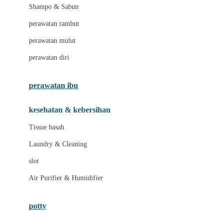
London Taxi
Shampo & Sabun
Love To Dream
perawatan rambut
perawatan mulut
M
perawatan diri
Magformers
Mama's Choice
perawatan ibu
Mamas&Papas
kesehatan & kebersihan
Mamaway
Tissue basah
Maxi Cosi
Laundry & Cleaning
Megabloks
slot
Micro
Air Purifier & Humidifier
MiDeer
Mimi & Lula
potty
Mini Monkey