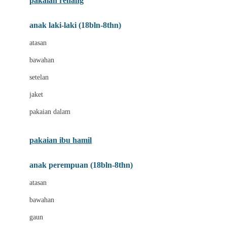
pakaian renang
Bumkins
anak laki-laki (18bln-8thn)
C
atasan
Cetaphil
bawahan
Chicco
setelan
Childlife
jaket
Clevamama
pakaian dalam
Cocolatte
Cottonseeds
pakaian ibu hamil
Cozy N Safe
anak perempuan (18bln-8thn)
Crane
atasan
Cybex
bawahan
D
gaun