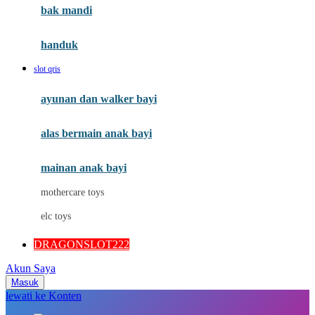
Moby
bak mandi
Momami
handuk
Mothercare
slot qris
Mustela
ayunan dan walker bayi
My Buddy Tag
My K
alas bermain anak bayi
N
mainan anak bayi
Naif
mothercare toys
Nike
elc toys
Nordic Natural
DRAGONSLOT222
Nuby
Akun Saya
Nuna
Masuk
lewati ke Konten
O