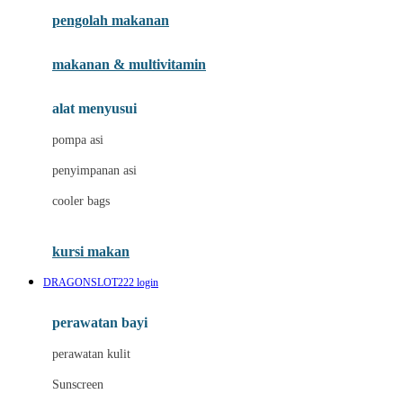
pengolah makanan
Joolz
Jujube
makanan & multivitamin
K
alat menyusui
Kiddycuts
pompa asi
Kumon
penyimpanan asi
L
cooler bags
Leapfrog
kursi makan
Leclerc
DRAGONSLOT222 login
Lee Vierra
Lillebaby
perawatan bayi
Little Bird Told Me
perawatan kulit
Little Miss Janis
Sunscreen