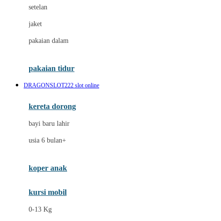
Dae Organics
setelan
Docare
jaket
Doona
pakaian dalam
Down To Earth
Drew
pakaian tidur
Dr. Brown's
DRAGONSLOT222 slot online
E
kereta dorong
ELC
bayi baru lahir
Ergobaby
usia 6 bulan+
Expert Care
koper anak
Ezyroller
kursi mobil
F
0-13 Kg
Felt So Sweet