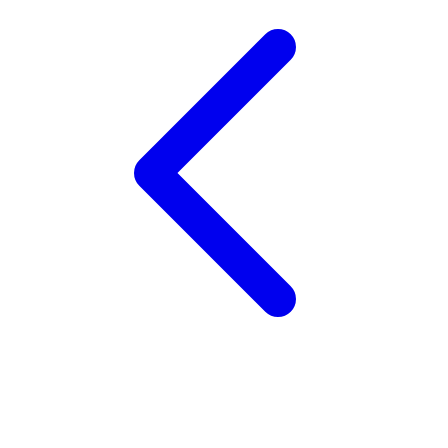
Xootz
Y
Yamatoya
Z
Zaxy
Zoggs
0-9
4Moms
59S