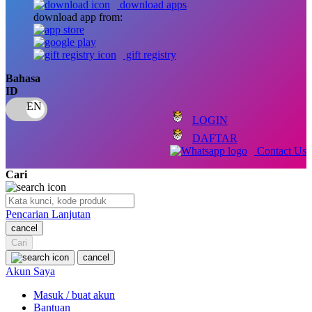
download apps
download app from:
Oh Ma Grain
Okiedog
gift registry
P
Bahasa
ID
Peachy
LOGIN
Phil & Ted's
DAFTAR
Philips Avent
Contact Us
Pigeon
Cari
Playgro
Pencarian Lanjutan
Poled Global
cancel
Cari
Ponycycle
cancel
Puma
Akun Saya
Pureats
Masuk / buat akun
Bantuan