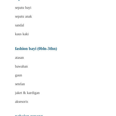
Bio Oil
sepatu bayi
Biolane
sepatu anak
Bite Fighters
sandal
Bizzi Growin
kaus kaki
Blackmores
fashion bayi (0bln-3thn)
Blooming Marvellous
atasan
Bonnels
bawahan
Bravado
gaun
Bruder
setelan
Brush Baby
jaket & kardigan
Buds Organics
aksesoris
Bugaboo
Buggygear