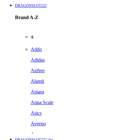
DRAGONSLOT222
Brand A-Z
A
Addo
Adidas
Airfree
Alamii
Amara
Aqua Scale
Asics
Aveeno
Awan
DRAGONSLOT222 slot