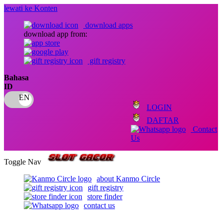
lewati ke Konten
download apps
download app from:
gift registry
Bahasa
ID
LOGIN
DAFTAR
Contact
Us
Toggle Nav
about Kanmo Circle
gift registry
store finder
contact us