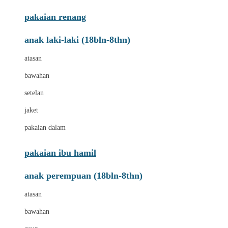
pakaian renang
anak laki-laki (18bln-8thn)
atasan
bawahan
setelan
jaket
pakaian dalam
pakaian ibu hamil
anak perempuan (18bln-8thn)
atasan
bawahan