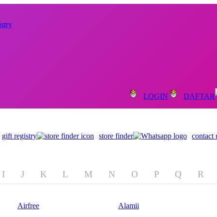
istry
LOGIN
DAFTAR
gift registry
store finder
contact 
I
J
K
L
M
N
O
P
Q
R
Airfree
Alamii