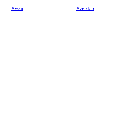
Awan
Azetabio