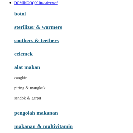
DOMINOQQ99 link alternatif
botol
sterilizer & warmers
soothers & teethers
celemek
alat makan
cangkir
piring & mangkuk
sendok & garpu
pengolah makanan
makanan & multivitamin