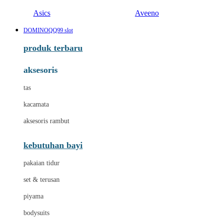
Asics
Aveeno
DOMINOQQ99 slot
produk terbaru
aksesoris
tas
kacamata
aksesoris rambut
kebutuhan bayi
pakaian tidur
set & terusan
piyama
bodysuits