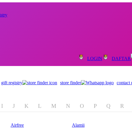
istry
LOGIN
DAFTAR
gift registry
store finder
contact 
I
J
K
L
M
N
O
P
Q
R
Airfree
Alamii