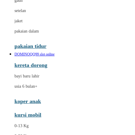
gaun
setelan
jaket
pakaian dalam
pakaian tidur
DOMINOQQ99 slot online
kereta dorong
bayi baru lahir
usia 6 bulan+
koper anak
kursi mobil
0-13 Kg