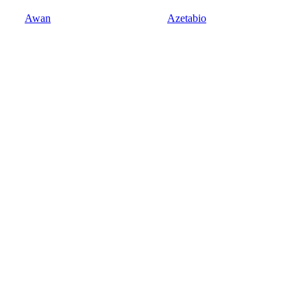
Awan
Azetabio