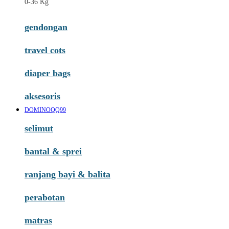
0-36 Kg
gendongan
travel cots
diaper bags
aksesoris
DOMINOQQ99
selimut
bantal & sprei
ranjang bayi & balita
perabotan
matras