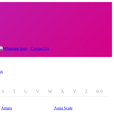
Contact Us
us
S
T
U
V
W
X
Y
Z
0-9
Amara
Aqua Scale