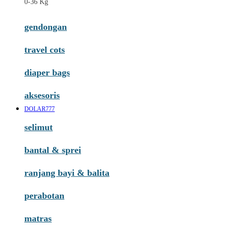
0-36 Kg
gendongan
travel cots
diaper bags
aksesoris
DOLAR777
selimut
bantal & sprei
ranjang bayi & balita
perabotan
matras