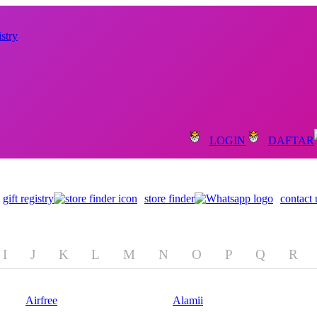
istry
LOGIN
DAFTAR
gift registry
store finder
contact 
I
J
K
L
M
N
O
P
Q
R
Airfree
Alamii