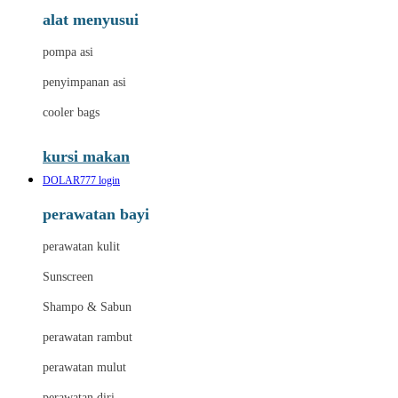
alat menyusui
pompa asi
penyimpanan asi
cooler bags
kursi makan
DOLAR777 login
perawatan bayi
perawatan kulit
Sunscreen
Shampo & Sabun
perawatan rambut
perawatan mulut
perawatan diri