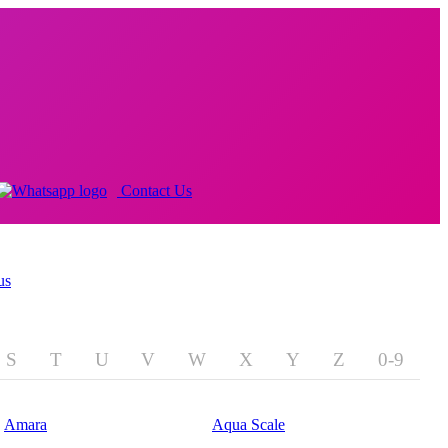
Contact Us
us
S
T
U
V
W
X
Y
Z
0-9
Amara
Aqua Scale