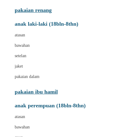
pakaian renang
anak laki-laki (18bln-8thn)
atasan
bawahan
setelan
jaket
pakaian dalam
pakaian ibu hamil
anak perempuan (18bln-8thn)
atasan
bawahan