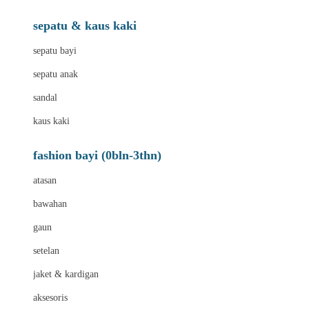
sepatu & kaus kaki
sepatu bayi
sepatu anak
sandal
kaus kaki
fashion bayi (0bln-3thn)
atasan
bawahan
gaun
setelan
jaket & kardigan
aksesoris