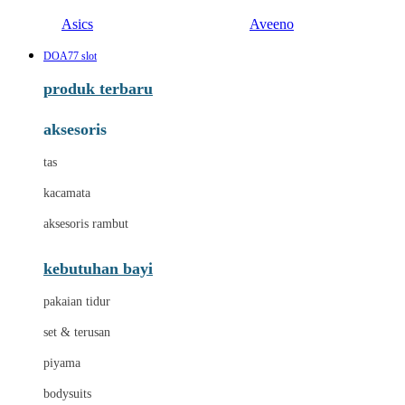
Asics
Aveeno
DOA77 slot
produk terbaru
aksesoris
tas
kacamata
aksesoris rambut
kebutuhan bayi
pakaian tidur
set & terusan
piyama
bodysuits