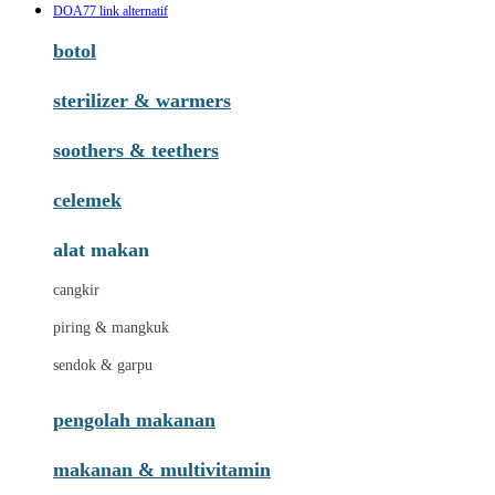
DOA77 link alternatif
botol
sterilizer & warmers
soothers & teethers
celemek
alat makan
cangkir
piring & mangkuk
sendok & garpu
pengolah makanan
makanan & multivitamin