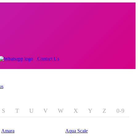
Contact Us
us
S
T
U
V
W
X
Y
Z
0-9
Amara
Aqua Scale