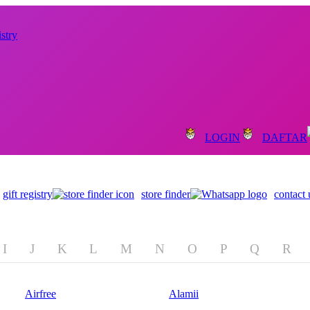
istry
LOGIN
DAFTAR
gift registry
store finder
contact 
I
J
K
L
M
N
O
P
Q
R
Airfree
Alamii