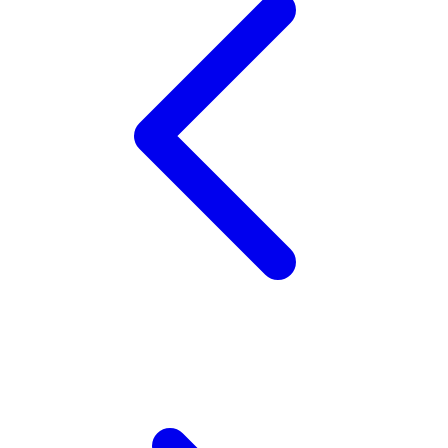
Xootz
Y
Yamatoya
Z
Zaxy
Zoggs
0-9
4Moms
59S