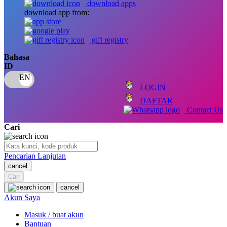
download apps
download app from:
Oh Ma Grain
Okiedog
gift registry
P
Bahasa
ID
Peachy
LOGIN
Phil & Ted's
DAFTAR
Philips Avent
Contact Us
Pigeon
Cari
Playgro
Pencarian Lanjutan
Poled Global
cancel
Cari
Ponycycle
cancel
Puma
Akun Saya
Pureats
Masuk / buat akun
Bantuan