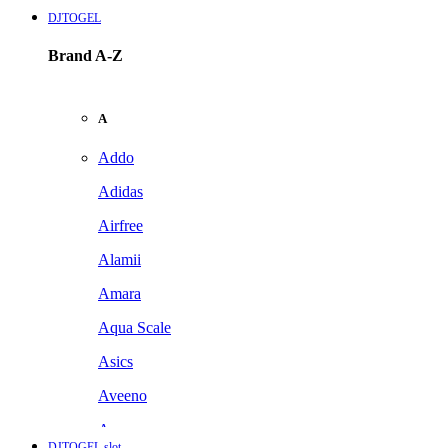
DJTOGEL
Brand A-Z
A
Addo
Adidas
Airfree
Alamii
Amara
Aqua Scale
Asics
Aveeno
Awan
DJTOGEL slot