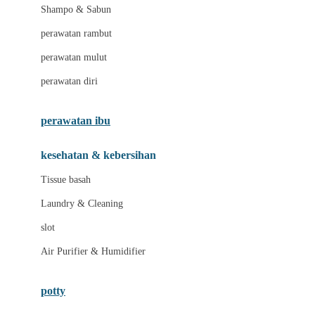
London Taxi
Shampo & Sabun
Love To Dream
perawatan rambut
perawatan mulut
M
perawatan diri
Magformers
Mama's Choice
perawatan ibu
Mamas&Papas
kesehatan & kebersihan
Mamaway
Tissue basah
Maxi Cosi
Laundry & Cleaning
Megabloks
slot
Micro
Air Purifier & Humidifier
MiDeer
Mimi & Lula
potty
Mini Monkey