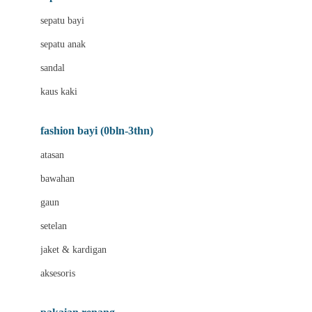
Bio Oil
sepatu bayi
Biolane
sepatu anak
Bite Fighters
sandal
Bizzi Growin
kaus kaki
Blackmores
fashion bayi (0bln-3thn)
Blooming Marvellous
atasan
Bonnels
bawahan
Bravado
gaun
Bruder
setelan
Brush Baby
jaket & kardigan
Buds Organics
aksesoris
Bugaboo
Buggygear