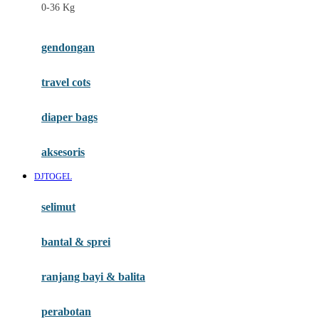
0-36 Kg
Fisher Price
Flipper
gendongan
Friends Of Sally
travel cots
G
diaper bags
Gb
Geko
aksesoris
Graco
DJTOGEL
Gund
selimut
H
bantal & sprei
Habbie
Haenim
ranjang bayi & balita
Happy Horse
perabotan