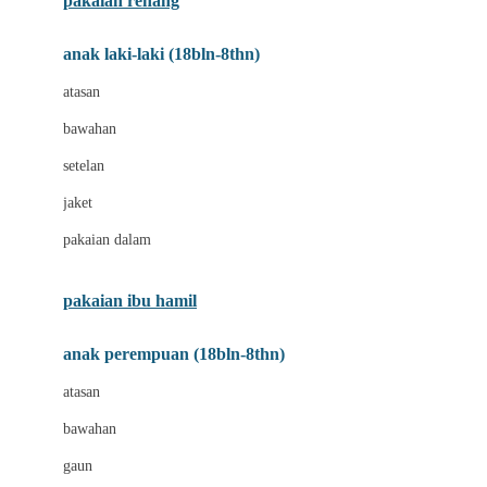
pakaian renang
Bumkins
anak laki-laki (18bln-8thn)
C
atasan
Cetaphil
bawahan
Chicco
setelan
Childlife
jaket
Clevamama
pakaian dalam
Cocolatte
Cottonseeds
pakaian ibu hamil
Cozy N Safe
anak perempuan (18bln-8thn)
Crane
atasan
Cybex
bawahan
D
gaun