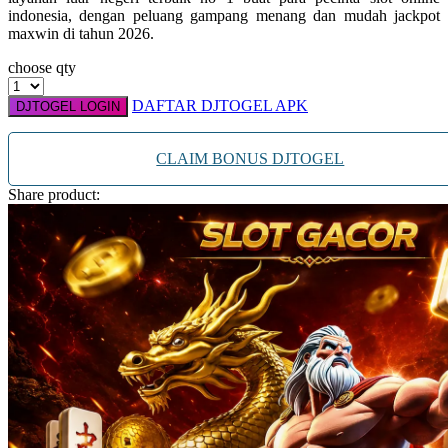
Squishmallows
indonesia, dengan peluang gampang menang dan mudah jackpot
maxwin di tahun 2026.
Starbooks
choose qty
Stick-O
Stokke
DAFTAR DJTOGEL APK
DJTOGEL LOGIN
Sudocrem
CLAIM BONUS DJTOGEL
Sumimo
Share product:
Sunnylife
Sun-Staches
Swimava
T
Tommee Tippee
Trunki
Tutti Bambini