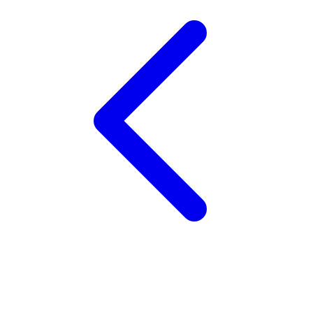
Xootz
Y
Yamatoya
Z
Zaxy
Zoggs
0-9
4Moms
59S