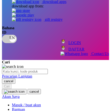
download apps
download app from:
Oh Ma Grain
Okiedog
gift registry
P
Bahasa
ID
Peachy
LOGIN
Phil & Ted's
DAFTAR
Philips Avent
Contact Us
Pigeon
Cari
Playgro
Pencarian Lanjutan
Poled Global
cancel
Cari
Ponycycle
cancel
Puma
Akun Saya
Pureats
Masuk / buat akun
Bantuan