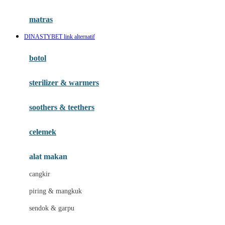
Happy Tummy
Hauck
matras
Havaianas
DINASTYBET link alternatif
Hegen
botol
Hot Wheels
sterilizer & warmers
Hybrid
soothers & teethers
I
Inlacta DHA
celemek
Interlac
alat makan
Ivenet
cangkir
J
piring & mangkuk
Jack N Jill
sendok & garpu
Joie