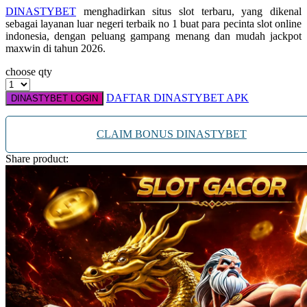
Squishmallows
DINASTYBET
menghadirkan situs slot terbaru, yang dikenal
sebagai layanan luar negeri terbaik no 1 buat para pecinta slot online
Starbooks
indonesia, dengan peluang gampang menang dan mudah jackpot
Stick-O
maxwin di tahun 2026.
Stokke
choose qty
Sudocrem
DAFTAR DINASTYBET APK
DINASTYBET LOGIN
Sumimo
CLAIM BONUS DINASTYBET
Sunnylife
Share product:
Sun-Staches
Swimava
T
Tommee Tippee
Trunki
Tutti Bambini