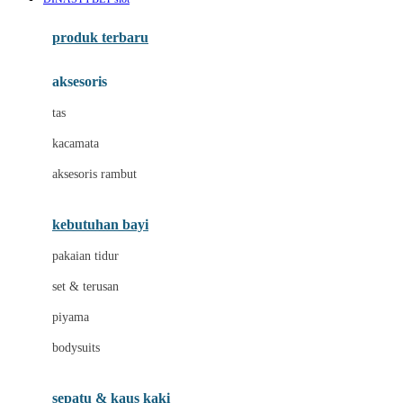
Azetabio
produk terbaru
B
aksesoris
Baabaasheepz
tas
Babiators
kacamata
Baby Dove
aksesoris rambut
Baby Jogger
Baby Rovega
kebutuhan bayi
Babybee
pakaian tidur
Banana Boat
set & terusan
Banz
piyama
Barbie
bodysuits
Beaba
Beauty Barn
sepatu & kaus kaki