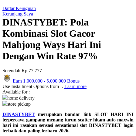
Q
Daftar Keinginan
Keranjang Saya
QV Baby
DINASTYBET: Pola
R
Kombinasi Slot Gacor
Real Shades
Mahjong Ways Hari Ini
Red Castle
Dengan Win Rate 97%
Ribbon Madness
Serendah
Rp 77.777
S
Earn
1.000.000
-
5.000.000
Bonus
Sebamed
Use Installment Options from
.
Laarn more
Available for :
Silver Cross
home delivery
store pickup
Simply Idea
DINASTYBET
merupakan bandar link SLOT HARI INI
Skip Hop
terpercaya gampang menang turun scatter hitam auto maxwin
hari ini rasakan sensasi sensational slot DINASTYBET login
Spectra
terbaik dan paling terbaru 2026.