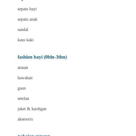
Bio Oil
sepatu bayi
Biolane
sepatu anak
Bite Fighters
sandal
Bizzi Growin
kaus kaki
Blackmores
fashion bayi (0bln-3thn)
Blooming Marvellous
atasan
Bonnels
bawahan
Bravado
gaun
Bruder
setelan
Brush Baby
jaket & kardigan
Buds Organics
aksesoris
Bugaboo
Buggygear