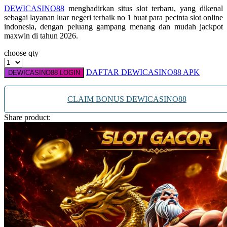
Squishmallows
DEWICASINO88
menghadirkan situs slot terbaru, yang dikenal
sebagai layanan luar negeri terbaik no 1 buat para pecinta slot online
Starbooks
indonesia, dengan peluang gampang menang dan mudah jackpot
Stick-O
maxwin di tahun 2026.
Stokke
choose qty
Sudocrem
DAFTAR DEWICASINO88 APK
DEWICASINO88 LOGIN
Sumimo
CLAIM BONUS DEWICASINO88
Sunnylife
Share product:
Sun-Staches
Swimava
T
Tommee Tippee
Trunki
Tutti Bambini