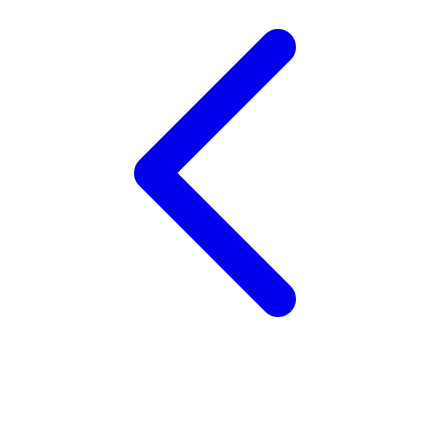
Xootz
Y
Yamatoya
Z
Zaxy
Zoggs
0-9
4Moms
59S