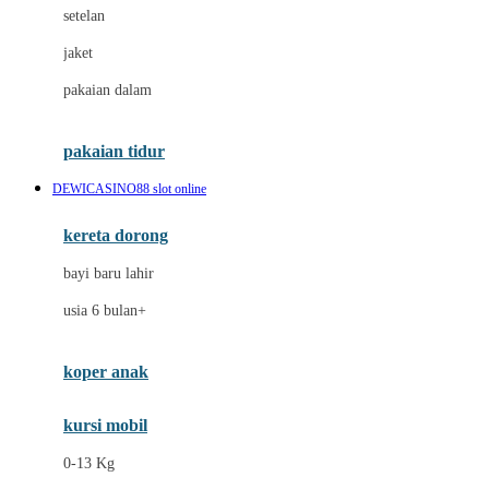
Dae Organics
setelan
Docare
jaket
Doona
pakaian dalam
Down To Earth
Drew
pakaian tidur
Dr. Brown's
DEWICASINO88 slot online
E
kereta dorong
ELC
bayi baru lahir
Ergobaby
usia 6 bulan+
Expert Care
koper anak
Ezyroller
kursi mobil
F
0-13 Kg
Felt So Sweet