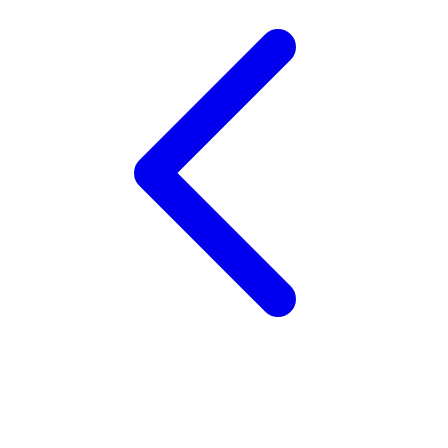
Xootz
Y
Yamatoya
Z
Zaxy
Zoggs
0-9
4Moms
59S