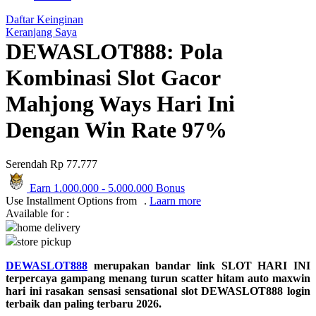
Q
Daftar Keinginan
Keranjang Saya
QV Baby
DEWASLOT888: Pola
R
Kombinasi Slot Gacor
Real Shades
Mahjong Ways Hari Ini
Red Castle
Dengan Win Rate 97%
Ribbon Madness
Serendah
Rp 77.777
S
Earn
1.000.000
-
5.000.000
Bonus
Sebamed
Use Installment Options from
.
Laarn more
Available for :
Silver Cross
home delivery
store pickup
Simply Idea
DEWASLOT888
merupakan bandar link SLOT HARI INI
Skip Hop
terpercaya gampang menang turun scatter hitam auto maxwin
hari ini rasakan sensasi sensational slot DEWASLOT888 login
Spectra
terbaik dan paling terbaru 2026.