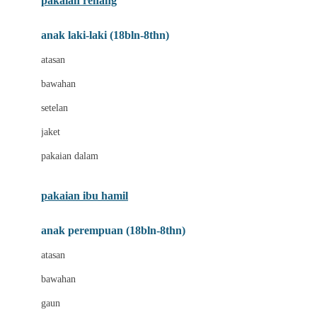
pakaian renang
Bumkins
anak laki-laki (18bln-8thn)
C
atasan
Cetaphil
bawahan
Chicco
setelan
Childlife
jaket
Clevamama
pakaian dalam
Cocolatte
Cottonseeds
pakaian ibu hamil
Cozy N Safe
anak perempuan (18bln-8thn)
Crane
atasan
Cybex
bawahan
D
gaun