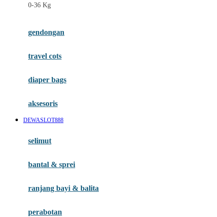
0-36 Kg
Fisher Price
Flipper
gendongan
Friends Of Sally
travel cots
G
diaper bags
Gb
Geko
aksesoris
Graco
DEWASLOT888
Gund
selimut
H
bantal & sprei
Habbie
Haenim
ranjang bayi & balita
Happy Horse
perabotan