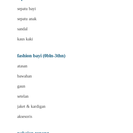
Bio Oil
sepatu bayi
Biolane
sepatu anak
Bite Fighters
sandal
Bizzi Growin
kaus kaki
Blackmores
fashion bayi (0bln-3thn)
Blooming Marvellous
atasan
Bonnels
bawahan
Bravado
gaun
Bruder
setelan
Brush Baby
jaket & kardigan
Buds Organics
aksesoris
Bugaboo
Buggygear