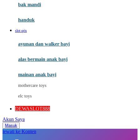
Moby
bak mandi
Momami
handuk
Mothercare
slot qris
Mustela
ayunan dan walker bayi
My Buddy Tag
My K
alas bermain anak bayi
N
mainan anak bayi
Naif
mothercare toys
Nike
elc toys
Nordic Natural
DEWASLOT888
Nuby
Akun Saya
Nuna
Masuk
lewati ke Konten
O