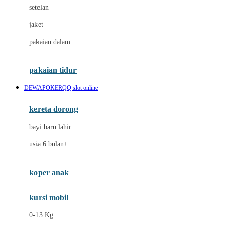
Dae Organics
setelan
Docare
jaket
Doona
pakaian dalam
Down To Earth
Drew
pakaian tidur
Dr. Brown's
DEWAPOKERQQ slot online
E
kereta dorong
ELC
bayi baru lahir
Ergobaby
usia 6 bulan+
Expert Care
koper anak
Ezyroller
kursi mobil
F
0-13 Kg
Felt So Sweet