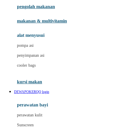
pengolah makanan
Joolz
Jujube
makanan & multivitamin
K
alat menyusui
Kiddycuts
pompa asi
Kumon
penyimpanan asi
L
cooler bags
Leapfrog
kursi makan
Leclerc
DEWAPOKERQQ login
Lee Vierra
Lillebaby
perawatan bayi
Little Bird Told Me
perawatan kulit
Little Miss Janis
Sunscreen