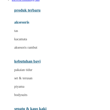
Azetabio
produk terbaru
B
aksesoris
Baabaasheepz
tas
Babiators
kacamata
Baby Dove
aksesoris rambut
Baby Jogger
Baby Rovega
kebutuhan bayi
Babybee
pakaian tidur
Banana Boat
set & terusan
Banz
piyama
Barbie
bodysuits
Beaba
Beauty Barn
sepatu & kaus kaki