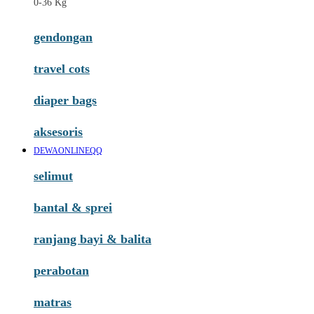
0-36 Kg
gendongan
travel cots
diaper bags
aksesoris
DEWAONLINEQQ
selimut
bantal & sprei
ranjang bayi & balita
perabotan
matras