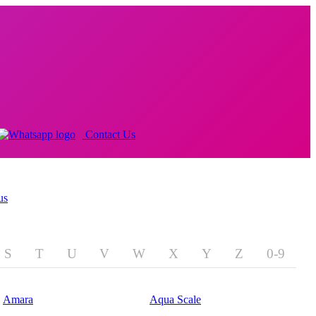
Contact Us
us
S
T
U
V
W
X
Y
Z
0-9
Amara
Aqua Scale