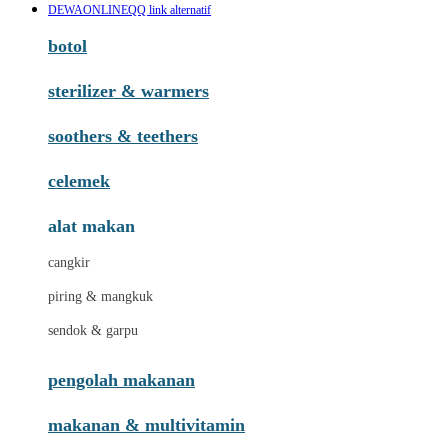
DEWAONLINEQQ link alternatif
botol
sterilizer & warmers
soothers & teethers
celemek
alat makan
cangkir
piring & mangkuk
sendok & garpu
pengolah makanan
makanan & multivitamin