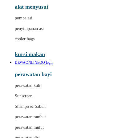
alat menyusui
pompa asi
penyimpanan asi
cooler bags
kursi makan
DEWAONLINEQQ login
perawatan bayi
perawatan kulit
Sunscreen
Shampo & Sabun
perawatan rambut
perawatan mulut
perawatan diri