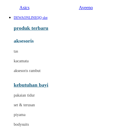
Asics
Aveeno
DEWAONLINEQQ slot
produk terbaru
aksesoris
tas
kacamata
aksesoris rambut
kebutuhan bayi
pakaian tidur
set & terusan
piyama
bodysuits