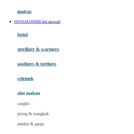
Happy Tummy
Hauck
matras
Havaianas
DEWAMANDIRI link alternatif
Hegen
botol
Hot Wheels
sterilizer & warmers
Hybrid
soothers & teethers
I
Inlacta DHA
celemek
Interlac
alat makan
Ivenet
cangkir
J
piring & mangkuk
Jack N Jill
sendok & garpu
Joie