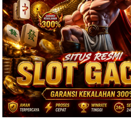
Twistshake
TY Toys
U
V
Veja
Vitaflow
Vtech
W
Waterland
Wellness
X