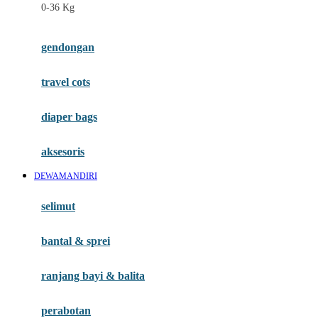
0-36 Kg
Fisher Price
Flipper
gendongan
Friends Of Sally
travel cots
G
diaper bags
Gb
Geko
aksesoris
Graco
DEWAMANDIRI
Gund
selimut
H
bantal & sprei
Habbie
Haenim
ranjang bayi & balita
Happy Horse
perabotan