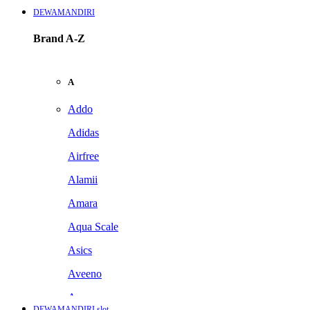
DEWAMANDIRI
Brand A-Z
A
Addo
Adidas
Airfree
Alamii
Amara
Aqua Scale
Asics
Aveeno
Awan
DEWAMANDIRI slot