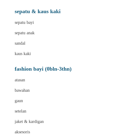
sepatu & kaus kaki
sepatu bayi
sepatu anak
sandal
kaus kaki
fashion bayi (0bln-3thn)
atasan
bawahan
gaun
setelan
jaket & kardigan
aksesoris