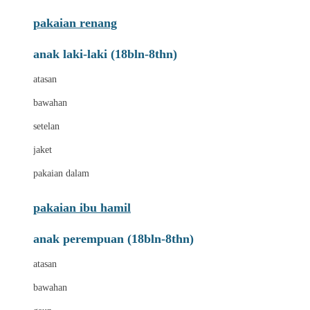
pakaian renang
anak laki-laki (18bln-8thn)
atasan
bawahan
setelan
jaket
pakaian dalam
pakaian ibu hamil
anak perempuan (18bln-8thn)
atasan
bawahan