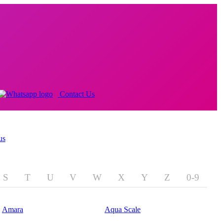
Contact Us
us
S
T
U
V
W
X
Y
Z
0-9
Amara
Aqua Scale