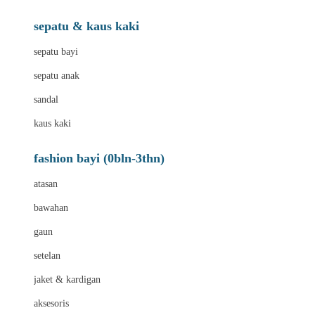
sepatu & kaus kaki
sepatu bayi
sepatu anak
sandal
kaus kaki
fashion bayi (0bln-3thn)
atasan
bawahan
gaun
setelan
jaket & kardigan
aksesoris