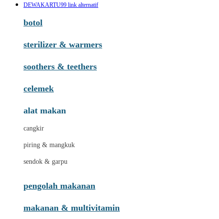
DEWAKARTU99 link alternatif
botol
sterilizer & warmers
soothers & teethers
celemek
alat makan
cangkir
piring & mangkuk
sendok & garpu
pengolah makanan
makanan & multivitamin