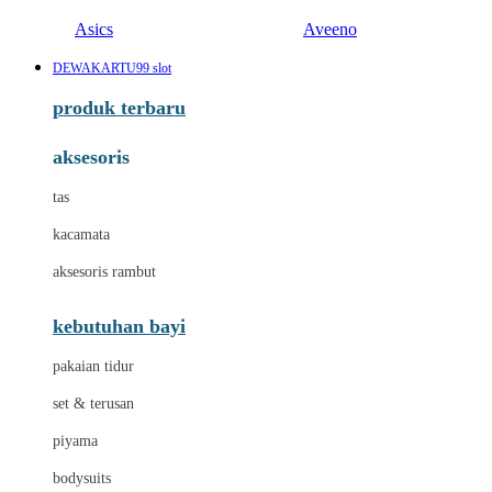
Asics
Aveeno
DEWAKARTU99 slot
produk terbaru
aksesoris
tas
kacamata
aksesoris rambut
kebutuhan bayi
pakaian tidur
set & terusan
piyama
bodysuits