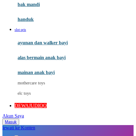
Moby
bak mandi
Momami
handuk
Mothercare
slot qris
Mustela
ayunan dan walker bayi
My Buddy Tag
My K
alas bermain anak bayi
N
mainan anak bayi
Naif
mothercare toys
Nike
elc toys
Nordic Natural
DEWAJUDIQQ
Nuby
Akun Saya
Nuna
Masuk
lewati ke Konten
O