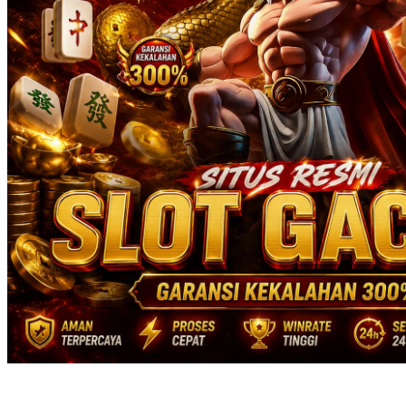
Twistshake
TY Toys
U
V
Veja
Vitaflow
Vtech
W
Waterland
Wellness
X