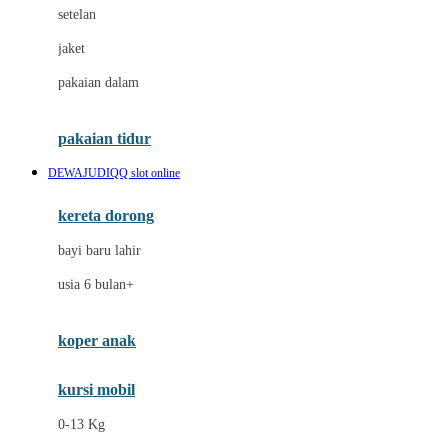
Dae Organics
setelan
Docare
jaket
Doona
pakaian dalam
Down To Earth
Drew
pakaian tidur
Dr. Brown's
DEWAJUDIQQ slot online
E
kereta dorong
ELC
bayi baru lahir
Ergobaby
usia 6 bulan+
Expert Care
koper anak
Ezyroller
kursi mobil
F
0-13 Kg
Felt So Sweet