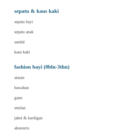
sepatu & kaus kaki
sepatu bayi
sepatu anak
sandal
kaus kaki
fashion bayi (0bln-3thn)
atasan
bawahan
gaun
setelan
jaket & kardigan
aksesoris