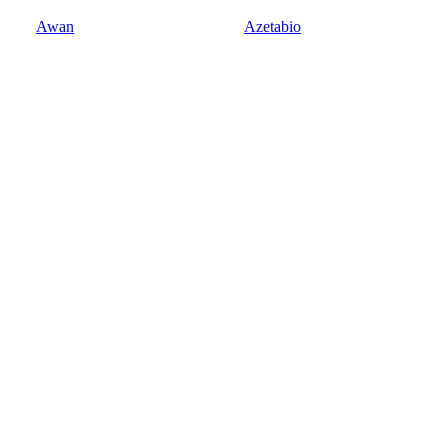
Awan
Azetabio