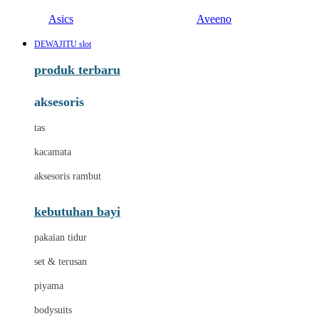
Asics
Aveeno
DEWAJITU slot
produk terbaru
aksesoris
tas
kacamata
aksesoris rambut
kebutuhan bayi
pakaian tidur
set & terusan
piyama
bodysuits