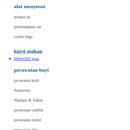
alat menyusui
pompa asi
penyimpanan asi
cooler bags
kursi makan
DEWAJITU login
perawatan bayi
perawatan kulit
Sunscreen
Shampo & Sabun
perawatan rambut
perawatan mulut
perawatan diri