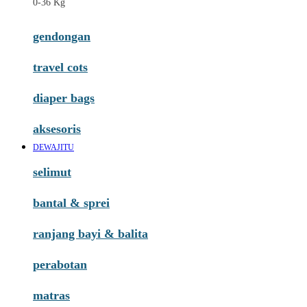
0-36 Kg
gendongan
travel cots
diaper bags
aksesoris
DEWAJITU
selimut
bantal & sprei
ranjang bayi & balita
perabotan
matras