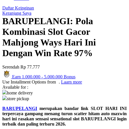
Q
Daftar Keinginan
Keranjang Saya
QV Baby
BARUPELANGI: Pola
R
Kombinasi Slot Gacor
Real Shades
Mahjong Ways Hari Ini
Red Castle
Dengan Win Rate 97%
Ribbon Madness
Serendah
Rp 77.777
S
Earn
1.000.000
-
5.000.000
Bonus
Sebamed
Use Installment Options from
.
Laarn more
Available for :
Silver Cross
home delivery
store pickup
Simply Idea
BARUPELANGI
merupakan bandar link SLOT HARI INI
Skip Hop
terpercaya gampang menang turun scatter hitam auto maxwin
hari ini rasakan sensasi sensational slot BARUPELANGI login
Spectra
terbaik dan paling terbaru 2026.