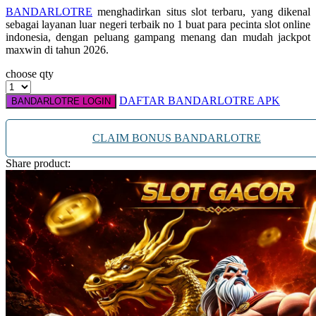
Squishmallows
BANDARLOTRE
menghadirkan situs slot terbaru, yang dikenal
sebagai layanan luar negeri terbaik no 1 buat para pecinta slot online
Starbooks
indonesia, dengan peluang gampang menang dan mudah jackpot
Stick-O
maxwin di tahun 2026.
Stokke
choose qty
Sudocrem
DAFTAR BANDARLOTRE APK
BANDARLOTRE LOGIN
Sumimo
CLAIM BONUS BANDARLOTRE
Sunnylife
Share product:
Sun-Staches
Swimava
T
Tommee Tippee
Trunki
Tutti Bambini