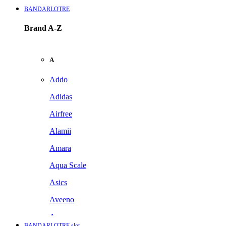
BANDARLOTRE
Brand A-Z
A
Addo
Adidas
Airfree
Alamii
Amara
Aqua Scale
Asics
Aveeno
Awan
BANDARLOTRE slot