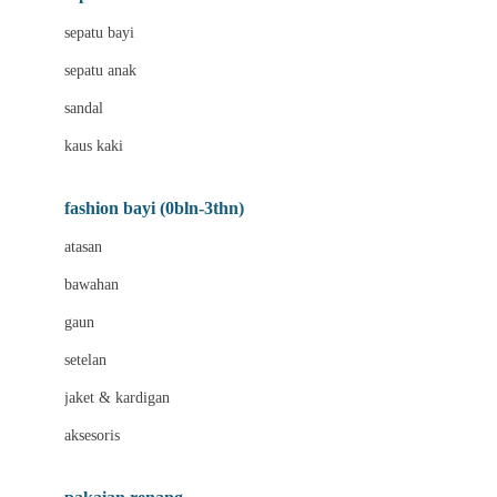
Bio Oil
sepatu bayi
Biolane
sepatu anak
Bite Fighters
sandal
Bizzi Growin
kaus kaki
Blackmores
fashion bayi (0bln-3thn)
Blooming Marvellous
atasan
Bonnels
bawahan
Bravado
gaun
Bruder
setelan
Brush Baby
jaket & kardigan
Buds Organics
aksesoris
Bugaboo
Buggygear