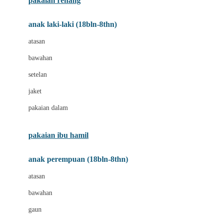
pakaian renang
Bumkins
anak laki-laki (18bln-8thn)
C
atasan
Cetaphil
bawahan
Chicco
setelan
Childlife
jaket
Clevamama
pakaian dalam
Cocolatte
Cottonseeds
pakaian ibu hamil
Cozy N Safe
anak perempuan (18bln-8thn)
Crane
atasan
Cybex
bawahan
D
gaun