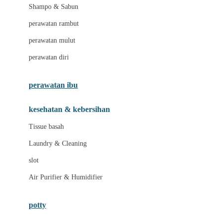
London Taxi
Shampo & Sabun
Love To Dream
perawatan rambut
perawatan mulut
M
perawatan diri
Magformers
Mama's Choice
perawatan ibu
Mamas&Papas
kesehatan & kebersihan
Mamaway
Tissue basah
Maxi Cosi
Laundry & Cleaning
Megabloks
slot
Micro
Air Purifier & Humidifier
MiDeer
Mimi & Lula
potty
Mini Monkey