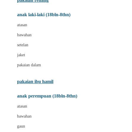
pakaian renang
Bumkins
anak laki-laki (18bln-8thn)
C
atasan
Cetaphil
bawahan
Chicco
setelan
Childlife
jaket
Clevamama
pakaian dalam
Cocolatte
Cottonseeds
pakaian ibu hamil
Cozy N Safe
anak perempuan (18bln-8thn)
Crane
atasan
Cybex
bawahan
D
gaun