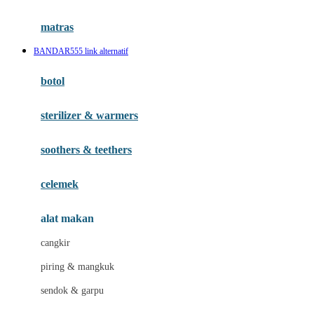
Happy Tummy
Hauck
matras
Havaianas
BANDAR555 link alternatif
Hegen
botol
Hot Wheels
sterilizer & warmers
Hybrid
soothers & teethers
I
Inlacta DHA
celemek
Interlac
alat makan
Ivenet
cangkir
J
piring & mangkuk
Jack N Jill
sendok & garpu
Joie