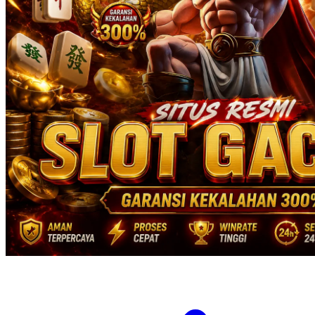
Twistshake
TY Toys
U
V
Veja
Vitaflow
Vtech
W
Waterland
Wellness
X