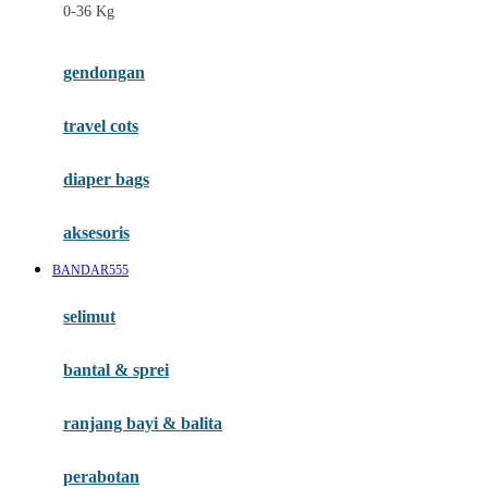
0-36 Kg
Fisher Price
Flipper
gendongan
Friends Of Sally
travel cots
G
diaper bags
Gb
Geko
aksesoris
Graco
BANDAR555
Gund
selimut
H
bantal & sprei
Habbie
Haenim
ranjang bayi & balita
Happy Horse
perabotan