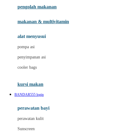
pengolah makanan
Joolz
Jujube
makanan & multivitamin
K
alat menyusui
Kiddycuts
pompa asi
Kumon
penyimpanan asi
L
cooler bags
Leapfrog
kursi makan
Leclerc
BANDAR555 login
Lee Vierra
Lillebaby
perawatan bayi
Little Bird Told Me
perawatan kulit
Little Miss Janis
Sunscreen