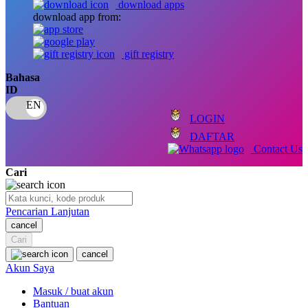
download apps
download app from:
Oh Ma Grain
Okiedog
gift registry
P
Bahasa
ID
Peachy
LOGIN
Phil & Ted's
DAFTAR
Philips Avent
Contact Us
Pigeon
Cari
Playgro
Pencarian Lanjutan
Poled Global
cancel
Cari
Ponycycle
cancel
Puma
Akun Saya
Pureats
Masuk / buat akun
Bantuan