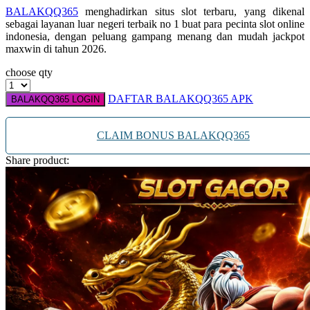
Squishmallows
BALAKQQ365
menghadirkan situs slot terbaru, yang dikenal
sebagai layanan luar negeri terbaik no 1 buat para pecinta slot online
Starbooks
indonesia, dengan peluang gampang menang dan mudah jackpot
Stick-O
maxwin di tahun 2026.
Stokke
choose qty
Sudocrem
DAFTAR BALAKQQ365 APK
BALAKQQ365 LOGIN
Sumimo
CLAIM BONUS BALAKQQ365
Sunnylife
Share product:
Sun-Staches
Swimava
T
Tommee Tippee
Trunki
Tutti Bambini