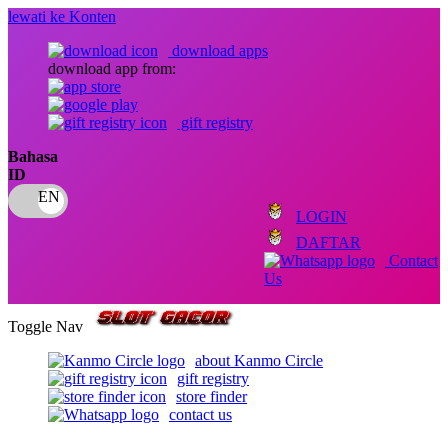
lewati ke Konten
download apps
download app from:
gift registry
Bahasa
ID
LOGIN
DAFTAR
Contact
Us
Toggle Nav
about Kanmo Circle
gift registry
store finder
contact us