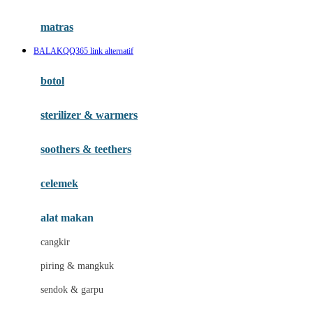
Happy Tummy
Hauck
matras
Havaianas
BALAKQQ365 link alternatif
Hegen
botol
Hot Wheels
sterilizer & warmers
Hybrid
soothers & teethers
I
Inlacta DHA
celemek
Interlac
alat makan
Ivenet
cangkir
J
piring & mangkuk
Jack N Jill
sendok & garpu
Joie