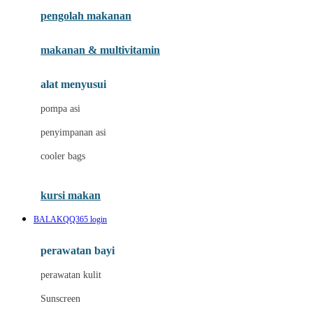
pengolah makanan
Joolz
Jujube
makanan & multivitamin
K
alat menyusui
Kiddycuts
pompa asi
Kumon
penyimpanan asi
L
cooler bags
Leapfrog
kursi makan
Leclerc
BALAKQQ365 login
Lee Vierra
Lillebaby
perawatan bayi
Little Bird Told Me
perawatan kulit
Little Miss Janis
Sunscreen