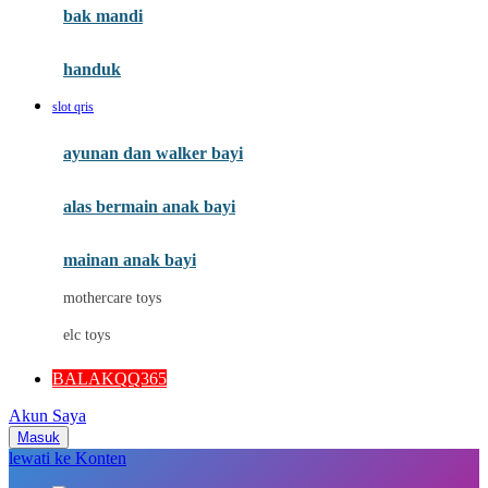
Moby
bak mandi
Momami
handuk
Mothercare
slot qris
Mustela
ayunan dan walker bayi
My Buddy Tag
My K
alas bermain anak bayi
N
mainan anak bayi
Naif
mothercare toys
Nike
elc toys
Nordic Natural
BALAKQQ365
Nuby
Akun Saya
Nuna
Masuk
lewati ke Konten
O