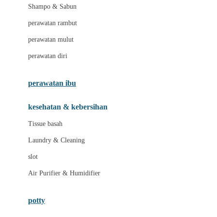
London Taxi
Shampo & Sabun
Love To Dream
perawatan rambut
perawatan mulut
M
perawatan diri
Magformers
Mama's Choice
perawatan ibu
Mamas&Papas
kesehatan & kebersihan
Mamaway
Tissue basah
Maxi Cosi
Laundry & Cleaning
Megabloks
slot
Micro
Air Purifier & Humidifier
MiDeer
Mimi & Lula
potty
Mini Monkey