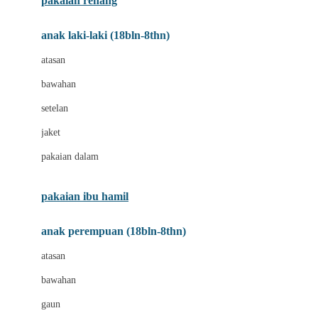
pakaian renang
Bumkins
anak laki-laki (18bln-8thn)
C
atasan
Cetaphil
bawahan
Chicco
setelan
Childlife
jaket
Clevamama
pakaian dalam
Cocolatte
Cottonseeds
pakaian ibu hamil
Cozy N Safe
anak perempuan (18bln-8thn)
Crane
atasan
Cybex
bawahan
D
gaun