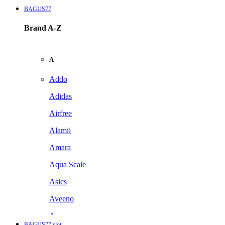
BAGUS77
Brand A-Z
A
Addo
Adidas
Airfree
Alamii
Amara
Aqua Scale
Asics
Aveeno
Awan
BAGUS77 slot