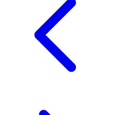
Xootz
Y
Yamatoya
Z
Zaxy
Zoggs
0-9
4Moms
59S