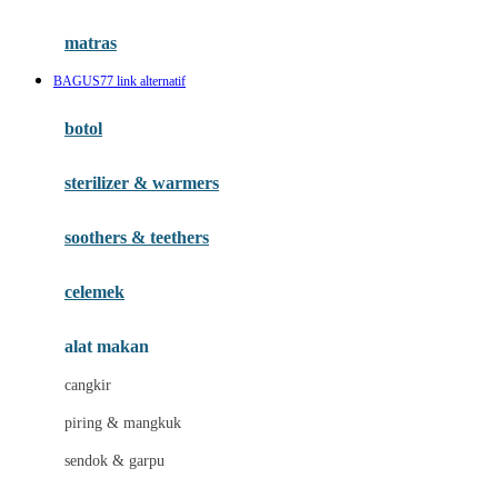
Happy Tummy
Hauck
matras
Havaianas
BAGUS77 link alternatif
Hegen
botol
Hot Wheels
sterilizer & warmers
Hybrid
soothers & teethers
I
Inlacta DHA
celemek
Interlac
alat makan
Ivenet
cangkir
J
piring & mangkuk
Jack N Jill
sendok & garpu
Joie