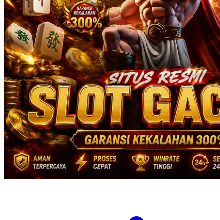
Twistshake
TY Toys
U
V
Veja
Vitaflow
Vtech
W
Waterland
Wellness
X