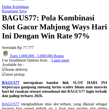
Q
Daftar Keinginan
Keranjang Saya
QV Baby
BAGUS77: Pola Kombinasi
R
Slot Gacor Mahjong Ways Hari
Real Shades
Ini Dengan Win Rate 97%
Red Castle
Serendah
Rp 77.777
Ribbon Madness
Earn
1.000.000
-
5.000.000
Bonus
S
Use Installment Options from
.
Laarn more
Available for :
Sebamed
home delivery
store pickup
Silver Cross
BAGUS77
merupakan bandar link SLOT HARI INI
Simply Idea
terpercaya gampang menang turun scatter hitam auto maxwin
hari ini rasakan sensasi sensational slot BAGUS77 login terbaik
Skip Hop
dan paling terbaru 2026.
Spectra
BAGUS77
menghadirkan situs slot terbaru, yang dikenal sebagai
layanan luar negeri terbaik no 1 buat para pecinta slot online