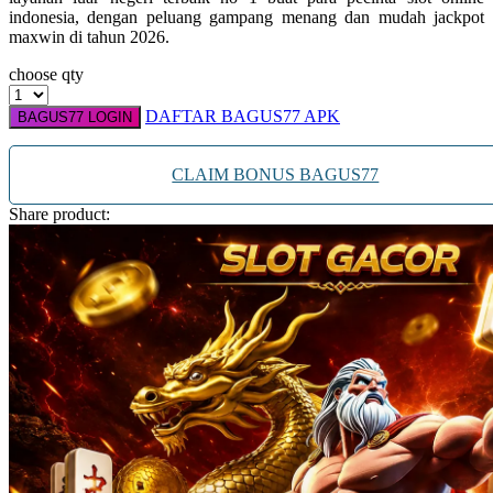
Squishmallows
indonesia, dengan peluang gampang menang dan mudah jackpot
maxwin di tahun 2026.
Starbooks
choose qty
Stick-O
Stokke
DAFTAR BAGUS77 APK
BAGUS77 LOGIN
Sudocrem
CLAIM BONUS BAGUS77
Sumimo
Share product:
Sunnylife
Sun-Staches
Swimava
T
Tommee Tippee
Trunki
Tutti Bambini