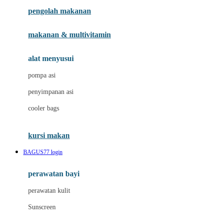
pengolah makanan
Joolz
Jujube
makanan & multivitamin
K
alat menyusui
Kiddycuts
pompa asi
Kumon
penyimpanan asi
L
cooler bags
Leapfrog
kursi makan
Leclerc
BAGUS77 login
Lee Vierra
Lillebaby
perawatan bayi
Little Bird Told Me
perawatan kulit
Little Miss Janis
Sunscreen