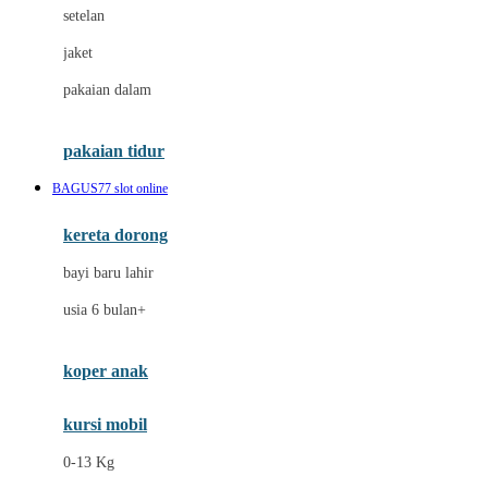
Dae Organics
setelan
Docare
jaket
Doona
pakaian dalam
Down To Earth
Drew
pakaian tidur
Dr. Brown's
BAGUS77 slot online
E
kereta dorong
ELC
bayi baru lahir
Ergobaby
usia 6 bulan+
Expert Care
koper anak
Ezyroller
kursi mobil
F
0-13 Kg
Felt So Sweet