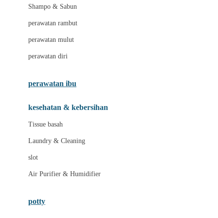
London Taxi
Shampo & Sabun
Love To Dream
perawatan rambut
perawatan mulut
M
perawatan diri
Magformers
Mama's Choice
perawatan ibu
Mamas&Papas
kesehatan & kebersihan
Mamaway
Tissue basah
Maxi Cosi
Laundry & Cleaning
Megabloks
slot
Micro
Air Purifier & Humidifier
MiDeer
Mimi & Lula
potty
Mini Monkey