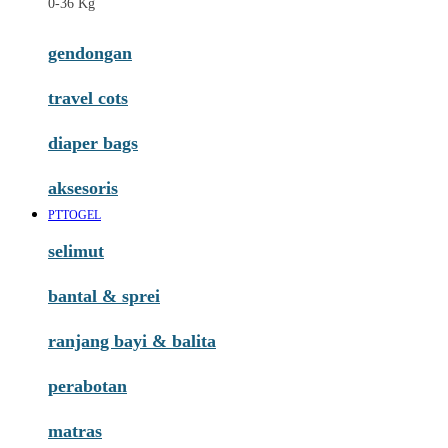
0-36 Kg
gendongan
travel cots
diaper bags
aksesoris
PTTOGEL
selimut
bantal & sprei
ranjang bayi & balita
perabotan
matras