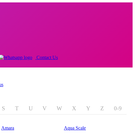
Contact Us
us
S
T
U
V
W
X
Y
Z
0-9
Amara
Aqua Scale