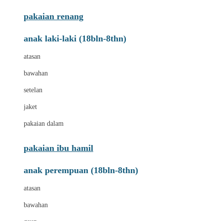
pakaian renang
anak laki-laki (18bln-8thn)
atasan
bawahan
setelan
jaket
pakaian dalam
pakaian ibu hamil
anak perempuan (18bln-8thn)
atasan
bawahan