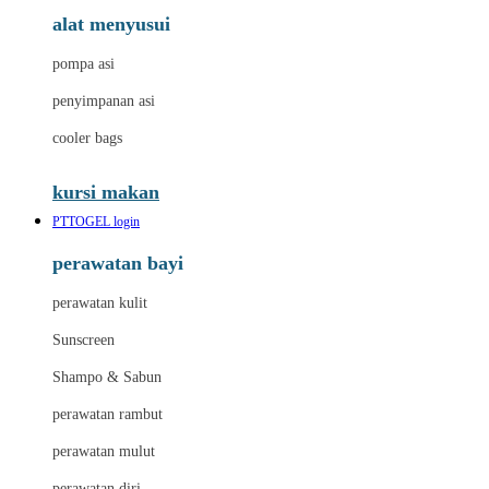
alat menyusui
pompa asi
penyimpanan asi
cooler bags
kursi makan
PTTOGEL login
perawatan bayi
perawatan kulit
Sunscreen
Shampo & Sabun
perawatan rambut
perawatan mulut
perawatan diri