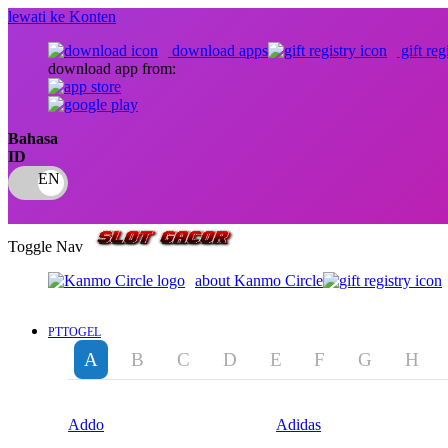
lewati ke Konten
download apps
gift reg
download app from:
Bahasa
ID
Toggle Nav
about Kanmo Circle
PTTOGEL
A
B
C
D
E
F
G
H
Addo
Adidas