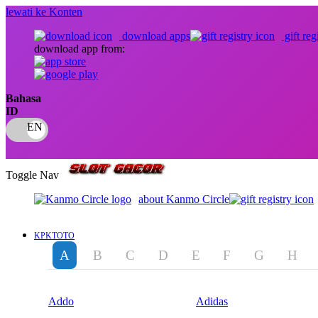
lewati ke Konten
download apps
gift reg
download app from:
Bahasa
ID
Toggle Nav
about Kanmo Circle
KPKTOTO
A
B
C
D
E
F
G
H
Addo
Adidas