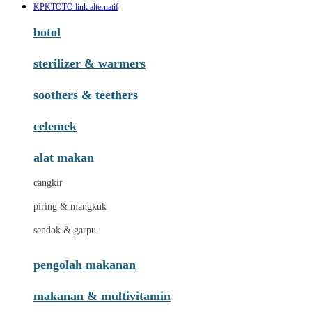
KPKTOTO link alternatif
botol
sterilizer & warmers
soothers & teethers
celemek
alat makan
cangkir
piring & mangkuk
sendok & garpu
pengolah makanan
makanan & multivitamin