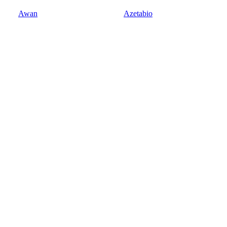
Awan
Azetabio