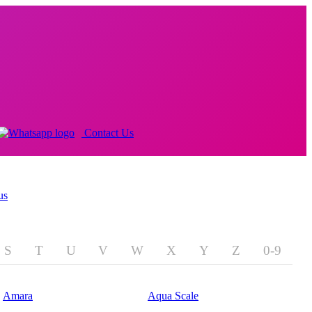
Contact Us
us
S
T
U
V
W
X
Y
Z
0-9
Amara
Aqua Scale