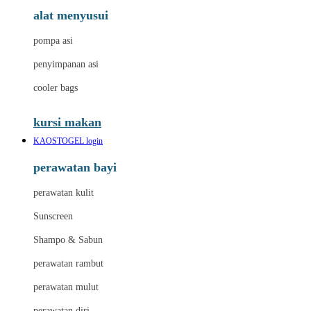
alat menyusui
pompa asi
penyimpanan asi
cooler bags
kursi makan
KAOSTOGEL login
perawatan bayi
perawatan kulit
Sunscreen
Shampo & Sabun
perawatan rambut
perawatan mulut
perawatan diri