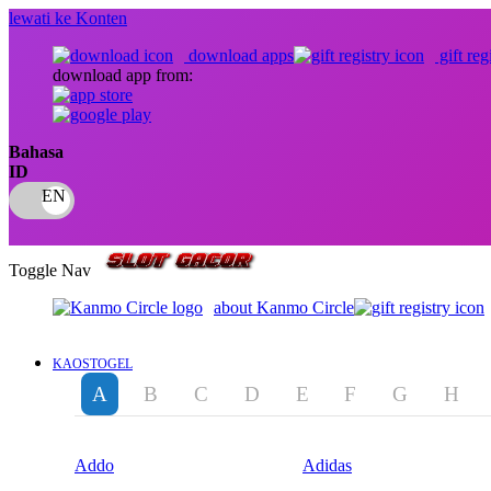
lewati ke Konten
download apps
gift reg
download app from:
Bahasa
ID
Toggle Nav
about Kanmo Circle
KAOSTOGEL
A
B
C
D
E
F
G
H
Addo
Adidas