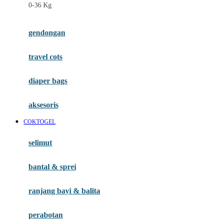
0-36 Kg
Fisher Price
Flipper
gendongan
Friends Of Sally
travel cots
G
diaper bags
Gb
Geko
aksesoris
Graco
COKTOGEL
Gund
selimut
H
bantal & sprei
Habbie
Haenim
ranjang bayi & balita
Happy Horse
perabotan