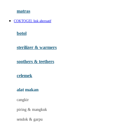
Happy Tummy
Hauck
matras
Havaianas
COKTOGEL link alternatif
Hegen
botol
Hot Wheels
sterilizer & warmers
Hybrid
soothers & teethers
I
Inlacta DHA
celemek
Interlac
alat makan
Ivenet
cangkir
J
piring & mangkuk
Jack N Jill
sendok & garpu
Joie