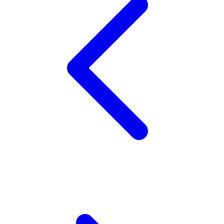
Xootz
Y
Yamatoya
Z
Zaxy
Zoggs
0-9
4Moms
59S