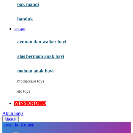
Moby
bak mandi
Momami
handuk
Mothercare
slot qris
Mustela
ayunan dan walker bayi
My Buddy Tag
My K
alas bermain anak bayi
N
mainan anak bayi
Naif
mothercare toys
Nike
elc toys
Nordic Natural
WINSORTOTO
Nuby
Akun Saya
Nuna
Masuk
lewati ke Konten
O