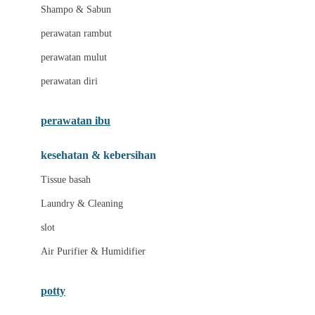
London Taxi
Shampo & Sabun
Love To Dream
perawatan rambut
perawatan mulut
M
perawatan diri
Magformers
Mama's Choice
perawatan ibu
Mamas&Papas
kesehatan & kebersihan
Mamaway
Tissue basah
Maxi Cosi
Laundry & Cleaning
Megabloks
slot
Micro
Air Purifier & Humidifier
MiDeer
Mimi & Lula
potty
Mini Monkey