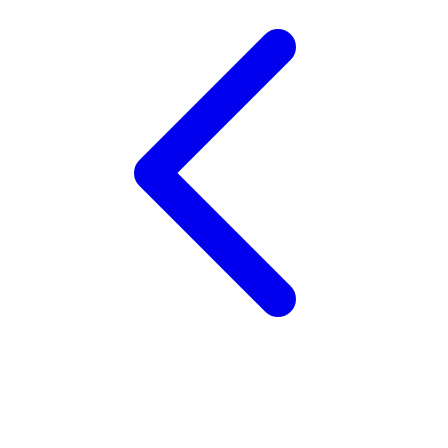
Xootz
Y
Yamatoya
Z
Zaxy
Zoggs
0-9
4Moms
59S