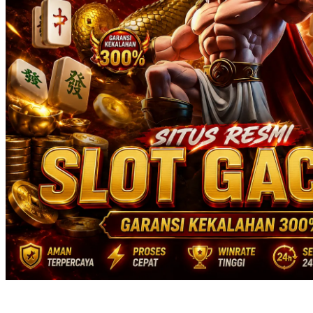
Twistshake
TY Toys
U
V
Veja
Vitaflow
Vtech
W
Waterland
Wellness
X