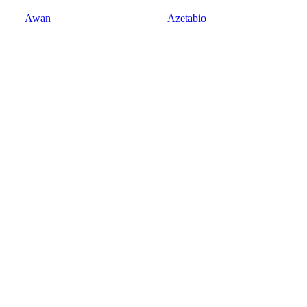
Awan
Azetabio