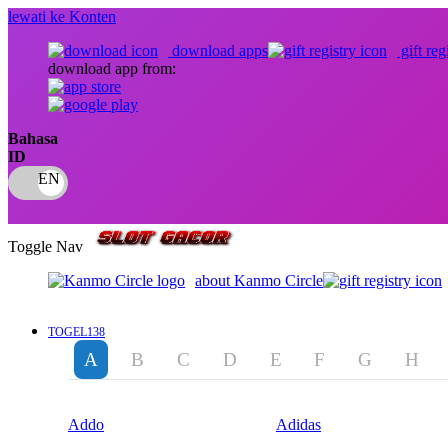
lewati ke Konten
download apps
gift reg
download app from:
Bahasa
ID
Toggle Nav
about Kanmo Circle
TOGEL138
A
B
C
D
E
F
G
H
Addo
Adidas