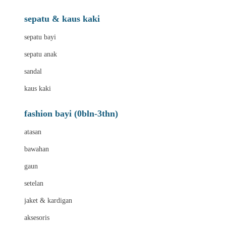
sepatu & kaus kaki
sepatu bayi
sepatu anak
sandal
kaus kaki
fashion bayi (0bln-3thn)
atasan
bawahan
gaun
setelan
jaket & kardigan
aksesoris