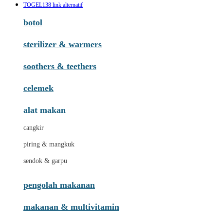
TOGEL138 link alternatif
botol
sterilizer & warmers
soothers & teethers
celemek
alat makan
cangkir
piring & mangkuk
sendok & garpu
pengolah makanan
makanan & multivitamin