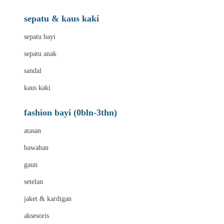
sepatu & kaus kaki
sepatu bayi
sepatu anak
sandal
kaus kaki
fashion bayi (0bln-3thn)
atasan
bawahan
gaun
setelan
jaket & kardigan
aksesoris