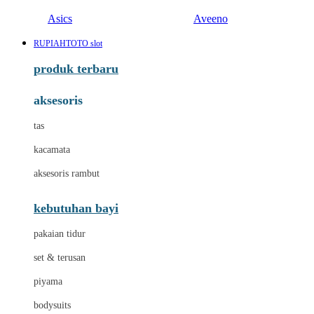
Asics
Aveeno
RUPIAHTOTO slot
produk terbaru
aksesoris
tas
kacamata
aksesoris rambut
kebutuhan bayi
pakaian tidur
set & terusan
piyama
bodysuits