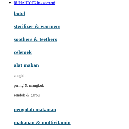
RUPIAHTOTO link alternatif
botol
sterilizer & warmers
soothers & teethers
celemek
alat makan
cangkir
piring & mangkuk
sendok & garpu
pengolah makanan
makanan & multivitamin