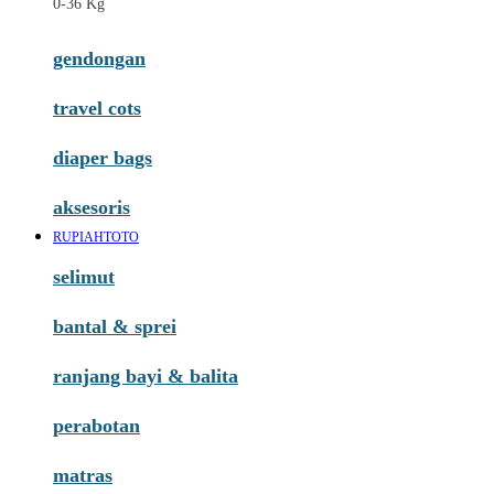
0-36 Kg
gendongan
travel cots
diaper bags
aksesoris
RUPIAHTOTO
selimut
bantal & sprei
ranjang bayi & balita
perabotan
matras