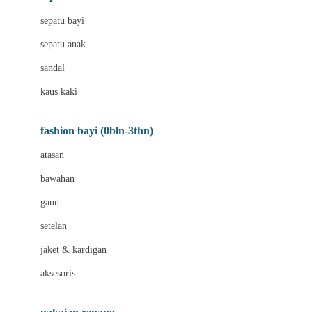
Bio Oil
sepatu bayi
Biolane
sepatu anak
Bite Fighters
sandal
Bizzi Growin
kaus kaki
Blackmores
fashion bayi (0bln-3thn)
Blooming Marvellous
atasan
Bonnels
bawahan
Bravado
gaun
Bruder
setelan
Brush Baby
jaket & kardigan
Buds Organics
aksesoris
Bugaboo
Buggygear