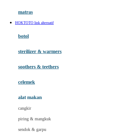
Happy Tummy
Hauck
matras
Havaianas
HOKTOTO link alternatif
Hegen
botol
Hot Wheels
sterilizer & warmers
Hybrid
soothers & teethers
I
Inlacta DHA
celemek
Interlac
alat makan
Ivenet
cangkir
J
piring & mangkuk
Jack N Jill
sendok & garpu
Joie