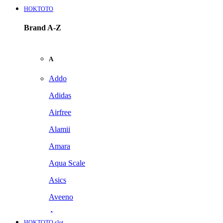
HOKTOTO
Brand A-Z
A
Addo
Adidas
Airfree
Alamii
Amara
Aqua Scale
Asics
Aveeno
Awan
HOKTOTO slot