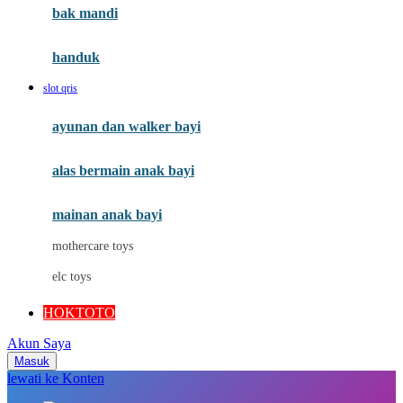
Moby
bak mandi
Momami
handuk
Mothercare
slot qris
Mustela
ayunan dan walker bayi
My Buddy Tag
My K
alas bermain anak bayi
N
mainan anak bayi
Naif
mothercare toys
Nike
elc toys
Nordic Natural
HOKTOTO
Nuby
Akun Saya
Nuna
Masuk
lewati ke Konten
O