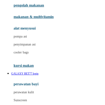
pengolah makanan
Joolz
Jujube
makanan & multivitamin
K
alat menyusui
Kiddycuts
pompa asi
Kumon
penyimpanan asi
L
cooler bags
Leapfrog
kursi makan
Leclerc
GALAXY BET77 login
Lee Vierra
Lillebaby
perawatan bayi
Little Bird Told Me
perawatan kulit
Little Miss Janis
Sunscreen