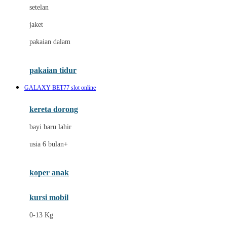
Dae Organics
setelan
Docare
jaket
Doona
pakaian dalam
Down To Earth
Drew
pakaian tidur
Dr. Brown's
GALAXY BET77 slot online
E
kereta dorong
ELC
bayi baru lahir
Ergobaby
usia 6 bulan+
Expert Care
koper anak
Ezyroller
kursi mobil
F
0-13 Kg
Felt So Sweet