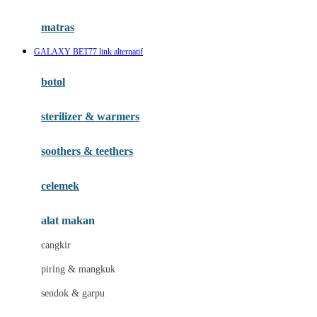
Happy Tummy
Hauck
matras
Havaianas
GALAXY BET77 link alternatif
Hegen
botol
Hot Wheels
sterilizer & warmers
Hybrid
soothers & teethers
I
Inlacta DHA
celemek
Interlac
alat makan
Ivenet
cangkir
J
piring & mangkuk
Jack N Jill
sendok & garpu
Joie