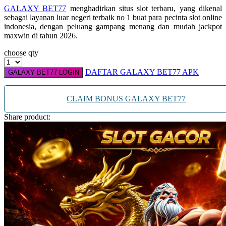
Squishmallows
GALAXY BET77
menghadirkan situs slot terbaru, yang dikenal
sebagai layanan luar negeri terbaik no 1 buat para pecinta slot online
Starbooks
indonesia, dengan peluang gampang menang dan mudah jackpot
Stick-O
maxwin di tahun 2026.
Stokke
choose qty
Sudocrem
DAFTAR GALAXY BET77 APK
GALAXY BET77 LOGIN
Sumimo
CLAIM BONUS GALAXY BET77
Sunnylife
Share product:
Sun-Staches
Swimava
T
Tommee Tippee
Trunki
Tutti Bambini