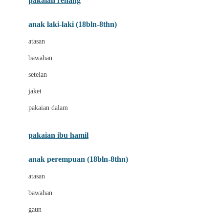
pakaian renang
Bumkins
anak laki-laki (18bln-8thn)
C
atasan
Cetaphil
bawahan
Chicco
setelan
Childlife
jaket
Clevamama
pakaian dalam
Cocolatte
Cottonseeds
pakaian ibu hamil
Cozy N Safe
anak perempuan (18bln-8thn)
Crane
atasan
Cybex
bawahan
D
gaun