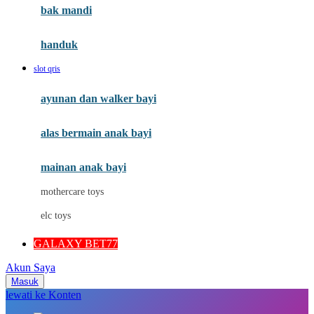
Moby
bak mandi
Momami
handuk
Mothercare
slot qris
Mustela
ayunan dan walker bayi
My Buddy Tag
My K
alas bermain anak bayi
N
mainan anak bayi
Naif
mothercare toys
Nike
elc toys
Nordic Natural
GALAXY BET77
Nuby
Akun Saya
Nuna
Masuk
lewati ke Konten
O