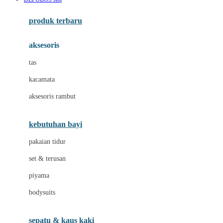
Azetabio
produk terbaru
B
aksesoris
Baabaasheepz
tas
Babiators
kacamata
Baby Dove
aksesoris rambut
Baby Jogger
Baby Rovega
kebutuhan bayi
Babybee
pakaian tidur
Banana Boat
set & terusan
Banz
piyama
Barbie
bodysuits
Beaba
Beauty Barn
sepatu & kaus kaki