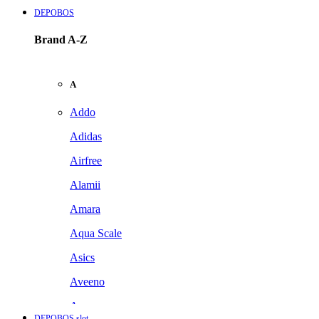
DEPOBOS
Brand A-Z
A
Addo
Adidas
Airfree
Alamii
Amara
Aqua Scale
Asics
Aveeno
Awan
DEPOBOS slot