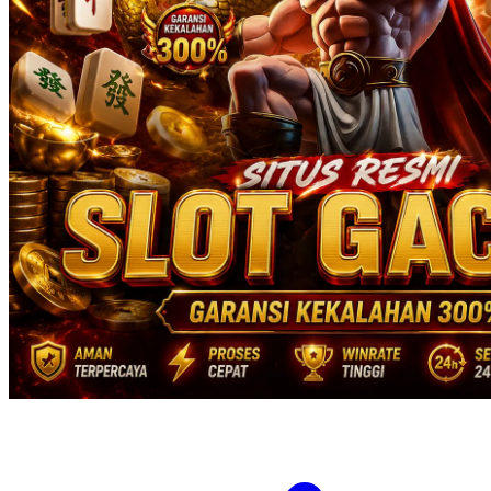
Twistshake
TY Toys
U
V
Veja
Vitaflow
Vtech
W
Waterland
Wellness
X