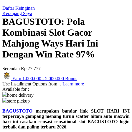
Q
Daftar Keinginan
Keranjang Saya
QV Baby
BAGUSTOTO: Pola
R
Kombinasi Slot Gacor
Real Shades
Mahjong Ways Hari Ini
Red Castle
Dengan Win Rate 97%
Ribbon Madness
Serendah
Rp 77.777
S
Earn
1.000.000
-
5.000.000
Bonus
Sebamed
Use Installment Options from
.
Laarn more
Available for :
Silver Cross
home delivery
store pickup
Simply Idea
BAGUSTOTO
merupakan bandar link SLOT HARI INI
Skip Hop
terpercaya gampang menang turun scatter hitam auto maxwin
hari ini rasakan sensasi sensational slot BAGUSTOTO login
Spectra
terbaik dan paling terbaru 2026.