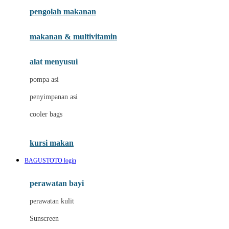
pengolah makanan
Joolz
Jujube
makanan & multivitamin
K
alat menyusui
Kiddycuts
pompa asi
Kumon
penyimpanan asi
L
cooler bags
Leapfrog
kursi makan
Leclerc
BAGUSTOTO login
Lee Vierra
Lillebaby
perawatan bayi
Little Bird Told Me
perawatan kulit
Little Miss Janis
Sunscreen