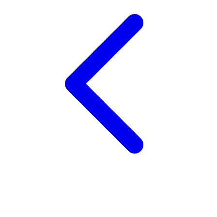
Xootz
Y
Yamatoya
Z
Zaxy
Zoggs
0-9
4Moms
59S