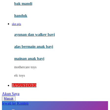
Moby
bak mandi
Momami
handuk
Mothercare
slot qris
Mustela
ayunan dan walker bayi
My Buddy Tag
My K
alas bermain anak bayi
N
mainan anak bayi
Naif
mothercare toys
Nike
elc toys
Nordic Natural
BAGUSTOTO
Nuby
Akun Saya
Nuna
Masuk
lewati ke Konten
O