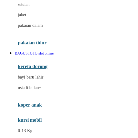
Dae Organics
setelan
Docare
jaket
Doona
pakaian dalam
Down To Earth
Drew
pakaian tidur
Dr. Brown's
BAGUSTOTO slot online
E
kereta dorong
ELC
bayi baru lahir
Ergobaby
usia 6 bulan+
Expert Care
koper anak
Ezyroller
kursi mobil
F
0-13 Kg
Felt So Sweet