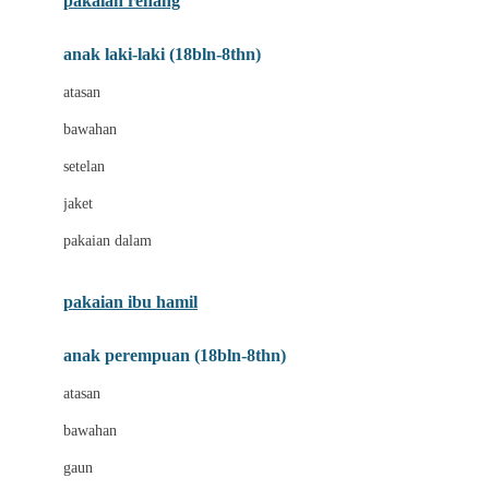
pakaian renang
Bumkins
anak laki-laki (18bln-8thn)
C
atasan
Cetaphil
bawahan
Chicco
setelan
Childlife
jaket
Clevamama
pakaian dalam
Cocolatte
Cottonseeds
pakaian ibu hamil
Cozy N Safe
anak perempuan (18bln-8thn)
Crane
atasan
Cybex
bawahan
D
gaun