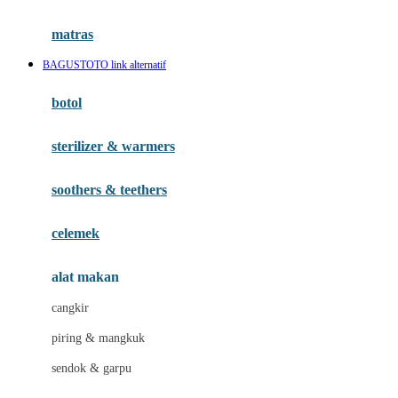
Happy Tummy
Hauck
matras
Havaianas
BAGUSTOTO link alternatif
Hegen
botol
Hot Wheels
sterilizer & warmers
Hybrid
soothers & teethers
I
Inlacta DHA
celemek
Interlac
alat makan
Ivenet
cangkir
J
piring & mangkuk
Jack N Jill
sendok & garpu
Joie