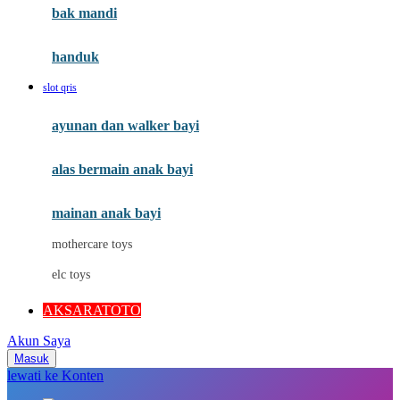
Moby
bak mandi
Momami
handuk
Mothercare
slot qris
Mustela
ayunan dan walker bayi
My Buddy Tag
My K
alas bermain anak bayi
N
mainan anak bayi
Naif
mothercare toys
Nike
elc toys
Nordic Natural
AKSARATOTO
Nuby
Akun Saya
Nuna
Masuk
lewati ke Konten
O