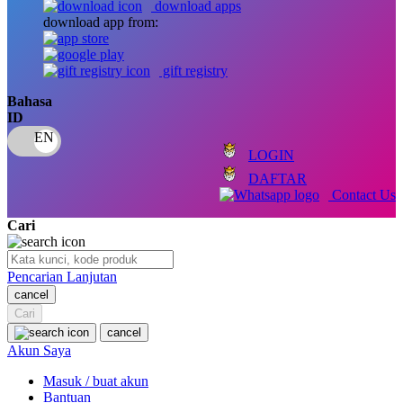
download apps
download app from:
Oh Ma Grain
Okiedog
gift registry
P
Bahasa
ID
Peachy
LOGIN
Phil & Ted's
DAFTAR
Philips Avent
Contact Us
Pigeon
Cari
Playgro
Pencarian Lanjutan
Poled Global
cancel
Cari
Ponycycle
cancel
Puma
Akun Saya
Pureats
Masuk / buat akun
Bantuan