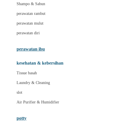
London Taxi
Shampo & Sabun
Love To Dream
perawatan rambut
perawatan mulut
M
perawatan diri
Magformers
Mama's Choice
perawatan ibu
Mamas&Papas
kesehatan & kebersihan
Mamaway
Tissue basah
Maxi Cosi
Laundry & Cleaning
Megabloks
slot
Micro
Air Purifier & Humidifier
MiDeer
Mimi & Lula
potty
Mini Monkey