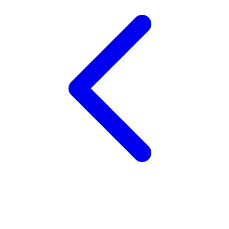
Xootz
Y
Yamatoya
Z
Zaxy
Zoggs
0-9
4Moms
59S