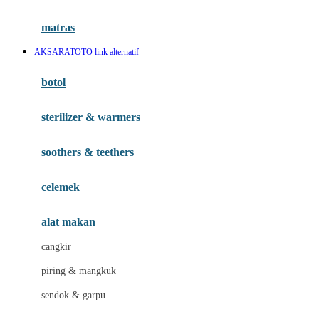
Happy Tummy
Hauck
matras
Havaianas
AKSARATOTO link alternatif
Hegen
botol
Hot Wheels
sterilizer & warmers
Hybrid
soothers & teethers
I
Inlacta DHA
celemek
Interlac
alat makan
Ivenet
cangkir
J
piring & mangkuk
Jack N Jill
sendok & garpu
Joie