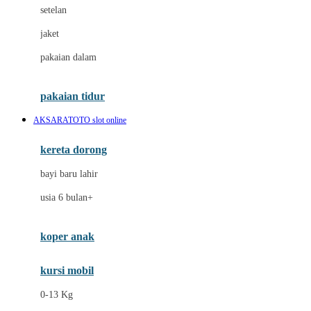
Dae Organics
setelan
Docare
jaket
Doona
pakaian dalam
Down To Earth
Drew
pakaian tidur
Dr. Brown's
AKSARATOTO slot online
E
kereta dorong
ELC
bayi baru lahir
Ergobaby
usia 6 bulan+
Expert Care
koper anak
Ezyroller
kursi mobil
F
0-13 Kg
Felt So Sweet